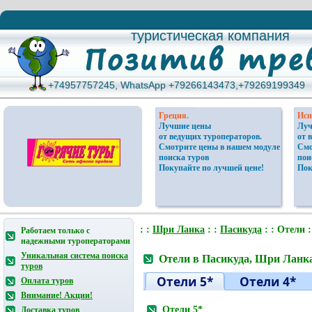
туристическая компания
туристическая компания
+74957757245, WhatsApp +79266143473,+79269199349
+74957757245, WhatsApp +79266143473,+79269199349
Греция.
Исп
Лучшие цены
Луч
от ведущих туроператоров.
от 
Смотрите цены в нашем модуле
Смо
поиска туров
пои
Покупайте по лучшей цене!
Пок
: :
Шри Ланка
: :
Пасикуда
: : Отели :
Работаем только с
надежными туроператорами
Уникальная система поиска
Отели в Пасикуда, Шри Ланк
туров
Отели 5*
Отели 4*
Оплата туров
Внимание! Акции!
Отели 5*
Доставка туров