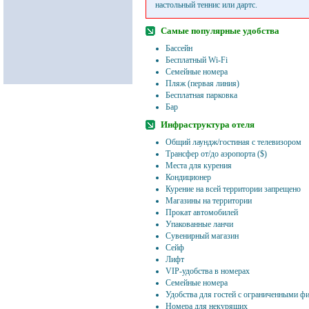
настольный теннис или дартс.
Самые популярные удобства
Бассейн
Бесплатный Wi-Fi
Семейные номера
Пляж (первая линия)
Бесплатная парковка
Бар
Инфраструктура отеля
Общий лаундж/гостиная с телевизором
Трансфер от/до аэропорта ($)
Места для курения
Кондиционер
Курение на всей территории запрещено
Магазины на территории
Прокат автомобилей
Упакованные ланчи
Сувенирный магазин
Сейф
Лифт
VIP-удобства в номерах
Семейные номера
Удобства для гостей с ограниченными 
Номера для некурящих