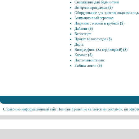
Снаряжение для бадминтона
Вечерняя программа ($)
Оборудование для занятия водными вида
Анимационный персонал
Ныряние с маской и трубкой ($)
Дайвинг ($)
Велоспорт
Прокат велосипедов ($)
Дартс
Виндсерфинг (За территорией) ($)
Караоке ($)
Настольный теннис
Рыбная ловля ($)
Справочно-информационный сайт Позитив Тревел не является ни рекламой, ни оферт