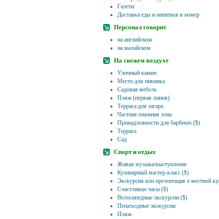
Газеты
Доставка еды и напитков в номер
Персонал говорит
на английском
на малайском
На свежем воздухе
Уличный камин
Место для пикника
Садовая мебель
Пляж (первая линия)
Терраса для загара
Частная пляжная зона
Принадлежности для барбекю ($)
Терраса
Сад
Спорт и отдых
Живая музыка/выступление
Кулинарный мастер-класс ($)
Экскурсия или презентация о местной кул
Счастливые часы ($)
Велосипедные экскурсии ($)
Пешеходные экскурсии
Пляж