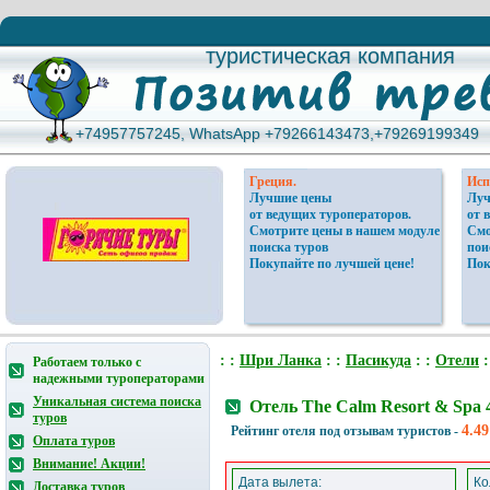
туристическая компания
туристическая компания
+74957757245, WhatsApp +79266143473,+79269199349
+74957757245, WhatsApp +79266143473,+79269199349
Греция.
Исп
Лучшие цены
Луч
от ведущих туроператоров.
от 
Смотрите цены в нашем модуле
Смо
поиска туров
пои
Покупайте по лучшей цене!
Пок
: :
Шри Ланка
: :
Пасикуда
: :
Отели
:
Работаем только с
надежными туроператорами
Уникальная система поиска
Отель The Calm Resort & Spa
туров
4.49
Рейтинг отеля под отзывам туристов -
Оплата туров
Внимание! Акции!
Дата вылета:
Ко
Доставка туров