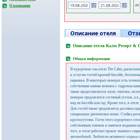
от
О компании
Описание отеля
Отз
Описание отеля Калм Резорт & С
Общая информация
В курортном спа-отеле The Calm, располож
к услугам гостей крытый бассейн, бесплатн
парковка. В некоторых номерах есть телеви
собственная ванная комната с гидромассажн
также предоставляется халат, тапочки, поло
номерах предлагается гостиный уголок, а в
вид на бассейн или сад. Кроме того, в отеле 
Для гостей также предлагается доставка еды
специальное диетическое меню. Стойка реги
круглосуточно. Гости этого курортного оте
собственным пляжем и заняться водными в
того, в отеле работает прокат лыжного сна
автомобилей. Любители активного отдыха с