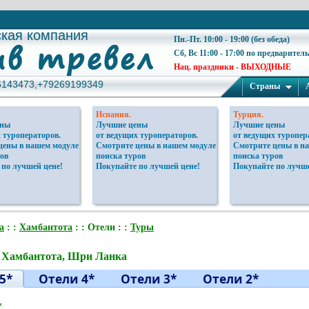
ская компания
ская компания
Пн.-Пт. 10:00 - 19:00 (без обеда)
Сб, Вс 11:00 - 17:00 по предварител
Нац. праздники - ВЫХОДНЫЕ
6143473,+79269199349
6143473,+79269199349
Страны
Испания.
Турция.
ены
Лучшие цены
Лучшие цены
 туроператоров.
от ведущих туроператоров.
от ведущих туропер
цены в нашем модуле
Смотрите цены в нашем модуле
Смотрите цены в н
ов
поиска туров
поиска туров
 по лучшей цене!
Покупайте по лучшей цене!
Покупайте по лучше
а
: :
Хамбантота
: : Отели : :
Туры
 Хамбантота, Шри Ланка
5*
Отели 4*
Отели 3*
Отели 2*
*