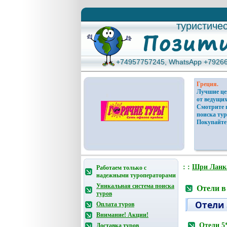
туристиче
туристиче
+74957757245, WhatsApp +7926
+74957757245, WhatsApp +7926
Греция.
Лучшие ц
от ведущих
Смотрите 
поиска тур
Покупайте
: :
Шри Ланк
Работаем только с
надежными туроператорами
Уникальная система поиска
Отели в
туров
Отели 
Оплата туров
Внимание! Акции!
Отели 5
Доставка туров