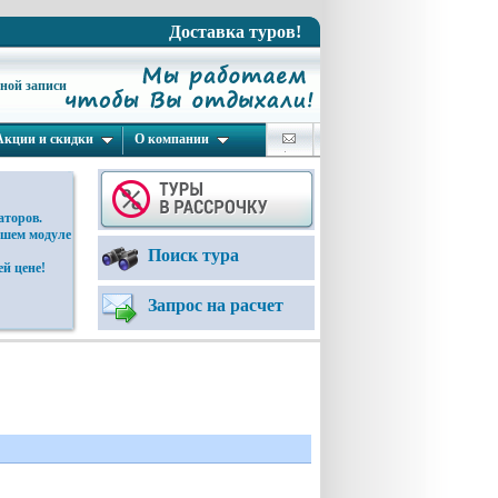
Доставка туров!
ьной записи
Акции и скидки
О компании
аторов.
ашем модуле
Поиск тура
й цене!
Запрос на расчет