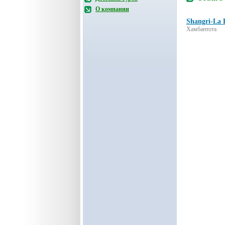
О компании
Shangri-La 
Хамбантота