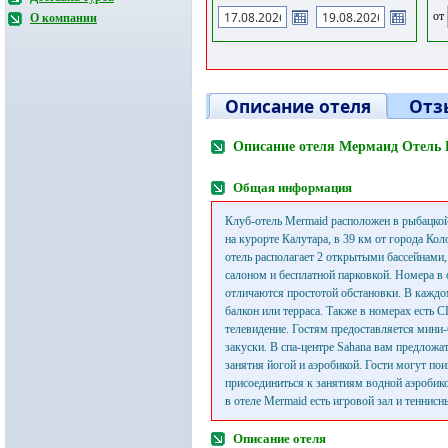
от
О компании
Описание отеля
Отз
Описание отеля Мермаид Отель 
Общая информация
Клуб-отель Mermaid расположен в рыбацкой
на курорте Калутара, в 39 км от города Ко
отель располагает 2 открытыми бассейнами
салоном и бесплатной парковкой. Номера в
отличаются простотой обстановки. В каждо
балкон или терраса. Также в номерах есть 
телевидение. Гостям предоставляется мини-б
закуски. В спа-центре Sahana вам предлож
занятия йогой и аэробикой. Гости могут пои
присоединиться к занятиям водной аэробико
в отеле Mermaid есть игровой зал и теннисн
Описание отеля