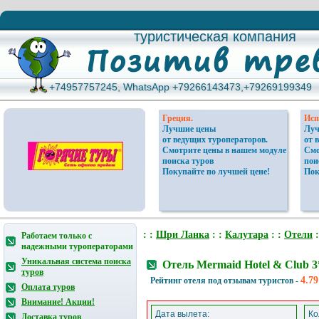
туристическая компания
туристическая компания
+74957757245, WhatsApp +79266143473,+79269199349
+74957757245, WhatsApp +79266143473,+79269199349
Греция.
Исп
Лучшие цены
Луч
от ведущих туроператоров.
от 
Смотрите цены в нашем модуле
Смо
поиска туров
пои
Покупайте по лучшей цене!
Пок
: :
Шри Ланка
: :
Калутара
: :
Отели
:
Работаем только с
надежными туроператорами
Уникальная система поиска
Отель Mermaid Hotel & Club 
туров
4.79
Рейтинг отеля под отзывам туристов -
Оплата туров
Внимание! Акции!
Дата вылета:
Ко
Доставка туров