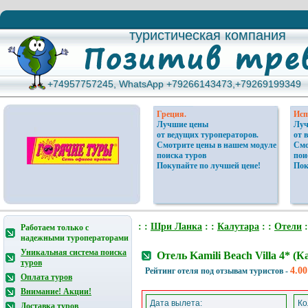
туристическая компания
туристическая компания
+74957757245, WhatsApp +79266143473,+79269199349
+74957757245, WhatsApp +79266143473,+79269199349
Греция.
Исп
Лучшие цены
Луч
от ведущих туроператоров.
от 
Смотрите цены в нашем модуле
Смо
поиска туров
пои
Покупайте по лучшей цене!
Пок
: :
Шри Ланка
: :
Калутара
: :
Отели
:
Работаем только с
надежными туроператорами
Уникальная система поиска
Отель Kamili Beach Villa 4*
туров
4.00
Рейтинг отеля под отзывам туристов -
Оплата туров
Внимание! Акции!
Дата вылета:
Ко
Доставка туров