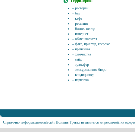
Территория:
– ресторан
– бар
– кафе
– ресепшн
– бизнес-центр
– интернет
– обмен валюты
– факс, принтер, ксерокс
– прачечная
– химчистка
– сейф
– трансфер
– экскурсионное бюро
– кондиционер
– парковка
Справочно-информационный сайт Позитив Тревел не является ни рекламой, ни оферт