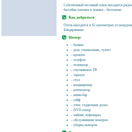
Собственный песчаный пляж находится рядом 
бассейна зонтики и лежаки – бесплатно.
Как добраться
Отель находится в 62 километрах от междуна
Бандаранаике.
Номер:
– балкон
– душ, умывальник, туалет
– кровать
– телефон
– телевизор
– спутниковое ТВ
– зеркало
– стол
– кондиционер
– вентилятор
– мини-бар
– сейф
– утюг, гладильная доска
– DVD-плеер
– чайник, кофеварка
– обслуживание номеров
– уборка номеров