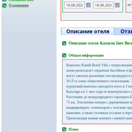
от
О компании
Описание отеля
Отз
Описание отеля Камили Бич Вил
Общая информация
Комплекс Kamili Beach Villa с потрясающи
океан располагает открытым бассейном и ф
могут заказать различные спа-процедуры и
Wi-Fi в зонах общественного пользования.
курортный комплекс находится всего в 3 км
Калутара и в 1 часе езды от коммерческого
Расстояние до международного аэропорта Б
71 км. Элегантные номера с деревянными 
кондиционером, телевизором с плоским эк
каналами, а также гостиным уголком и пер
Прилегающая ванная комната с ванной уко
Пляж