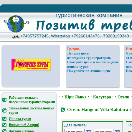
туристическая компания
туристическая компания
+74957757245, WhatsApp +79266143473,+79269199349
+74957757245, WhatsApp +79266143473,+79269199349
Греция.
Исп
Лучшие цены
Луч
от ведущих туроператоров.
от 
Смотрите цены в нашем модуле
Смо
поиска туров
пои
Покупайте по лучшей цене!
Пок
: :
Шри Ланка
: :
Калутара
: :
Отели
:
Работаем только с
надежными туроператорами
Уникальная система поиска
Отель Hangout Villa Kalutara
туров
Оплата туров
Внимание! Акции!
Дата вылета:
Ко
Доставка туров
от