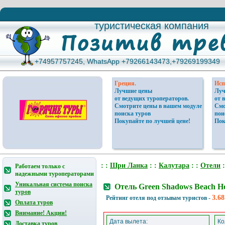
туристическая компания
туристическая компания
+74957757245, WhatsApp +79266143473,+79269199349
+74957757245, WhatsApp +79266143473,+79269199349
Греция.
Исп
Лучшие цены
Луч
от ведущих туроператоров.
от 
Смотрите цены в нашем модуле
Смо
поиска туров
пои
Покупайте по лучшей цене!
Пок
: :
Шри Ланка
: :
Калутара
: :
Отели
:
Работаем только с
надежными туроператорами
Уникальная система поиска
Отель Green Shadows Beach H
туров
3.68
Рейтинг отеля под отзывам туристов -
Оплата туров
Внимание! Акции!
Дата вылета:
Ко
Доставка туров