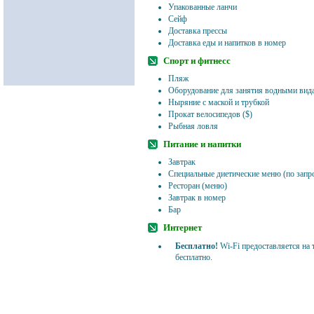
Упакованные ланчи
Сейф
Доставка прессы
Доставка еды и напитков в номер
Спорт и фитнесс
Пляж
Оборудование для занятия водными вид
Ныряние с маской и трубкой
Прокат велосипедов ($)
Рыбная ловля
Питание и напитки
Завтрак
Специальные диетические меню (по запр
Ресторан (меню)
Завтрак в номер
Бар
Интернет
Бесплатно!
Wi-Fi предоставляется на 
бесплатно.