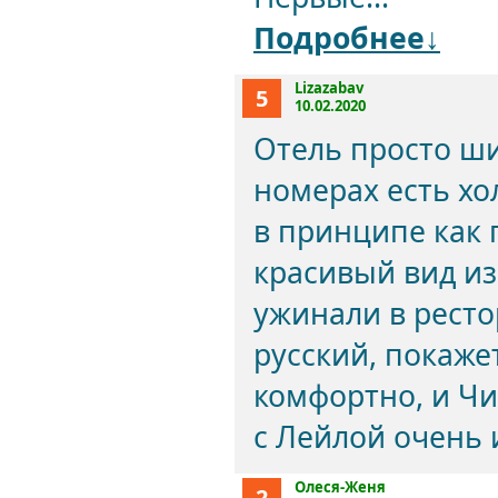
Подробнее↓
Lizazabav
5
10.02.2020
Отель просто ши
номерах есть хо
в принципе как 
красивый вид и
ужинали в ресто
русский, покаже
комфортно, и Чи
с Лейлой очень 
Олеся-Женя
2