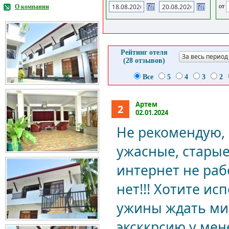
от
О компании
Рейтинг отеля
За весь период
(28 отзывов)
Все
5
4
3
2
Артем
2
02.01.2024
Не рекомендую, 
ужасные, старые
интернет не раб
нет!!! Хотите ис
ужины ждать мин
эксккрсию у мен