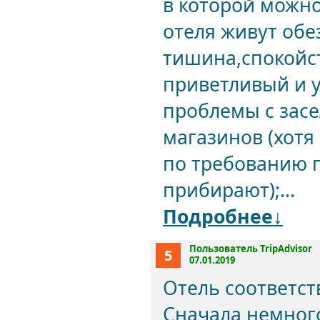
в которой можно
отеля живут обез
тишина,спокойст
приветливый и у
проблемы с засе
магазинов (хотя
по требованию г
прибирают);...
Подробнее↓
Пользователь TripAdvisor
5
07.01.2019
Отель соответст
Сначала немного