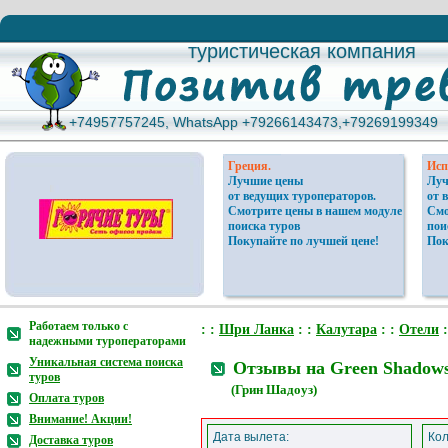
туристическая компания
туристическая компания
+74957757245, WhatsApp +79266143473,+79269199349
+74957757245, WhatsApp +79266143473,+79269199349
Греция.
Исп
Лучшие цены
Луч
от ведущих туроператоров.
от 
Смотрите цены в нашем модуле
Смо
поиска туров
пои
Покупайте по лучшей цене!
Пок
Работаем только с
: :
Шри Ланка
: :
Калутара
: :
Отели
:
надежными туроператорами
Уникальная система поиска
Отзывы на Green Shadows 
туров
(Грин Шадоуз)
Оплата туров
Внимание! Акции!
Дата вылета:
Кол
Доставка туров