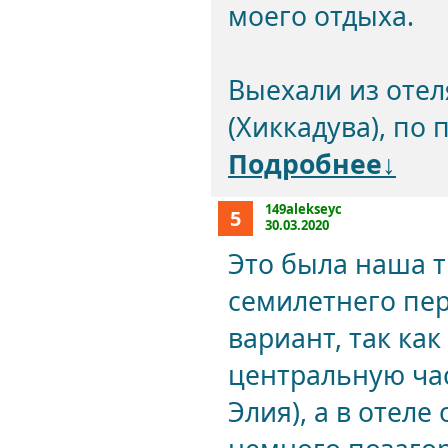
моего отдыха.
Выехали из отел
(Хиккадува), по п
Подробнее↓
149alekseyc
5
30.03.2020
Это была наша т
семилетнего пе
вариант, так ка
центральную час
Элия), а в отеле