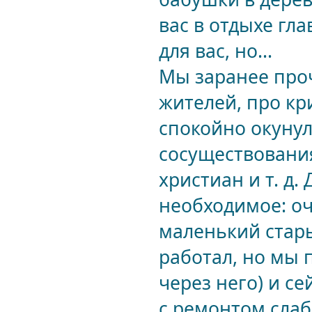
вас в отдыхе гла
для вас, но...
Мы заранее проч
жителей, про к
спокойно окунул
сосуществования
христиан и т. д.
необходимое: оч
маленький стары
работал, но мы 
через него) и се
с ремонтом слабо