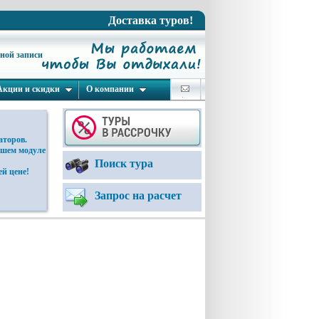
Доставка туров!
ьной записи
Акции и скидки
О компании
аторов.
ашем модуле
Поиск тура
й цене!
Запрос на расчет