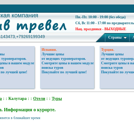
ская компания
ская компания
Пн.-Пт. 10:00 - 19:00 (без обеда)
Сб, Вс 11:00 - 17:00 по предварител
Нац. праздники - ВЫХОДНЫЕ
6143473,+79269199349
6143473,+79269199349
Страны
Испания.
Турция.
ены
Лучшие цены
Лучшие цены
 туроператоров.
от ведущих туроператоров.
от ведущих туропер
цены в нашем модуле
Смотрите цены в нашем модуле
Смотрите цены в н
ов
поиска туров
поиска туров
 по лучшей цене!
Покупайте по лучшей цене!
Покупайте по лучше
а
: : Калутара : :
Отели
: :
Туры
. Информация о курорте.
явится в ближайшее время