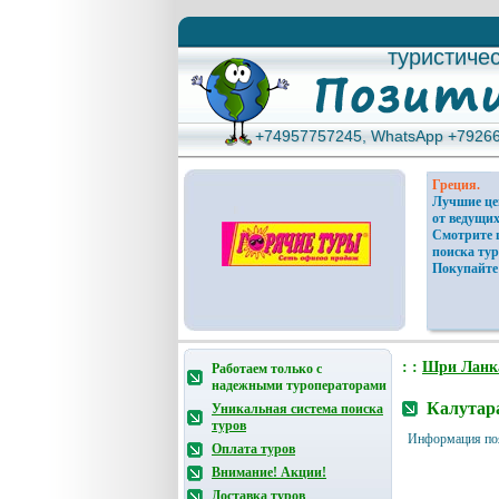
туристиче
туристиче
+74957757245, WhatsApp +7926
+74957757245, WhatsApp +7926
Греция.
Лучшие ц
от ведущих
Смотрите 
поиска тур
Покупайте
: :
Шри Ланк
Работаем только с
надежными туроператорами
Калутара
Уникальная система поиска
туров
Информация по
Оплата туров
Внимание! Акции!
Доставка туров