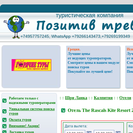
туристическая компания
туристическая компания
+74957757245, WhatsApp +79266143473,+79269199349
+74957757245, WhatsApp +79266143473,+79269199349
Греция.
Исп
Лучшие цены
Луч
от ведущих туроператоров.
от 
Смотрите цены в нашем модуле
Смо
поиска туров
пои
Покупайте по лучшей цене!
Пок
: :
Шри Ланка
: :
Калпития
: :
Отели
Работаем только с
надежными туроператорами
Уникальная система поиска
Отель The Rascals Kite Resor
туров
Оплата туров
Внимание! Акции!
Дата вылета:
Ко
Доставка туров
от