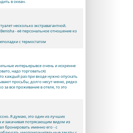
дить в океан.
туалет несколько экстравагантной.
Benisha - её персональное отношение ко
неполадки с термостатом
стильные интерьерывсе очень и искренне
ато, надо торговаться)
, то каждый раз при входе нужно опускать
бывают просьбы, долго несут меню, редко
о за все проживание в отеле, то это
ссно. Я думаю, это один из лучших
а и закачивая потрясающим видом из
ал бронировать именно его - с
наблюдать умопомрачительные закаты с