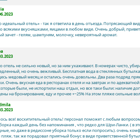
iia
06.2023
то идеальный отель» - так я ответила в день отъезда. Потрясающий вид
со всякими вкусняшками, яицами в любом виде. Очень добрый, прив
й зачет - гелям, шампуням, молочку, невероятный аромат.
ра
03.2023
то отель не сильно новый, но за ним ухаживают. В номерах чисто, уб
едленный, но очень вежливый. Бесплатная вода в стеклянных бутылках
десь медовый месяц и остались очень довольны. Два раза подряд пря
. Очень вкусная еда в ресторанах отеля и на завтрак и по адекватной
которые были, не испортили наш отдых, но все таки были: наличие до
 цены на бронирование, еду и прочее +~25% На этом пляже сильные во
dmila
03.2023
ось все! восхитительный отель! персонал поможет с любым вопросом
уборка каждый день без напоминания , что редко для Шри-Ланки. ( в э
дные, но даже в редиссоне уборка только если попросить). очень ком
 пляж. так же порадовал приятный бонус в виде приветственной буты