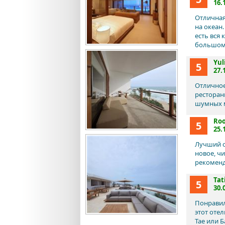
16.
Отличная
на океан
есть вся 
большому
Yul
5
27.
Отличное
ресторан
шумных м
Roo
5
25.
Лучший о
новое, ч
рекоменд
Tat
5
30.
Понравил
этот отел
Тае или 