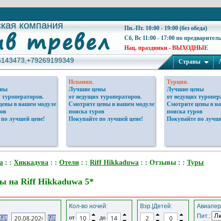
ская компания
ская компания
Пн.-Пт. 10:00 - 19:00 (без обеда)
Сб, Вс 11:00 - 17:00 по предварител
Нац. праздники - ВЫХОДНЫЕ
6143473,+79269199349
6143473,+79269199349
Страны
Испания.
Турция.
ены
Лучшие цены
Лучшие цены
 туроператоров.
от ведущих туроператоров.
от ведущих туропер
цены в нашем модуле
Смотрите цены в нашем модуле
Смотрите цены в н
ов
поиска туров
поиска туров
 по лучшей цене!
Покупайте по лучшей цене!
Покупайте по лучше
а
: :
Хиккадува
: :
Отели
: :
Riff Hikkaduwa
: : Отзывы : :
Туры
 на Riff Hikkaduwa 5*
:
Кол-во ночей:
Взр.|Детей:
Авиапер
Пит.:
от
до