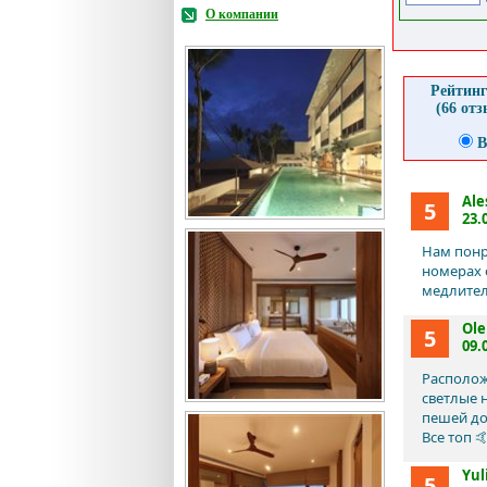
О компании
Рейтинг
(66 от
В
Ale
5
23.
Нам понр
номерах 
медлител
Ole
5
09.
Располож
светлые 
пешей до
Все топ 
Yul
5