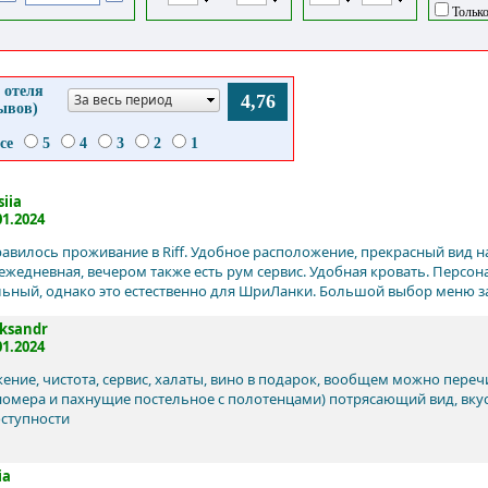
Только
 отеля
За весь период
4,76
зывов)
се
5
4
3
2
1
siia
01.2024
авилось проживание в Riff. Удобное расположение, прекрасный вид н
ежедневная, вечером также есть рум сервис. Удобная кровать. Персо
ьный, однако это естественно для ШриЛанки. Большой выбор меню зав
ksandr
01.2024
ение, чистота, сервис, халаты, вино в подарок, вообщем можно пере
номера и пахнущие постельное с полотенцами) потрясающий вид, вкус
ступности

ia