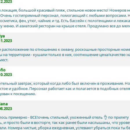
12.2023
 локация, большой красивый пляж, стильное новое место! Номеров н
. Очень гостипримный персонал, помогающий с любыми вопросами.
косметика, фен, утюг, чайник и тд. Есть бассейн с полотенцами и лежа
 меню. И азиатский ресторан на крыше отеля. Продумано все до мел
iya
11.2023
 расположение по отношению к океану, роскошные просторные номе
ы на территории - кушали только в них, соотношение цена/качество на
ест.
fio
10.2023
тельный завтрак, который когда либо был включен в проживание. Ном
истое и удобное. Персонал работает как и полагается в подобных отеля
ован к посещению.
iana
08.2023
ось примерно - ВСЕ!очень стильный, ухоженный отель 👌 по прилету 
ь, и просто были в восторге, так как ранее были наслышаны, что уров
Бали. Номера чистые, уборка ежедневная, успевают убраться пока ты б