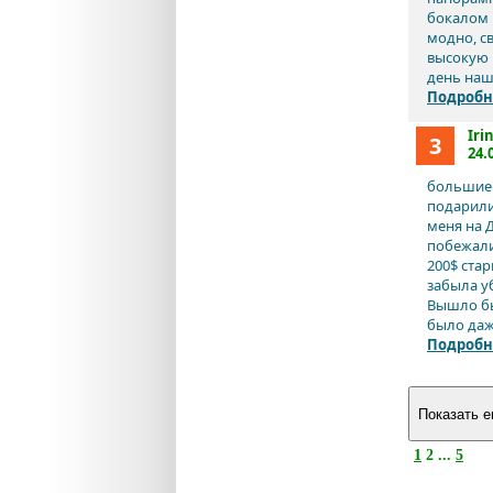
бокалом 
модно, с
высокую к
день наш
Подробн
Iri
3
24.
большие 
подарили
меня на Д
побежали 
200$ ста
забыла у
Вышло бы
было даже
Подробн
1
2 ...
5