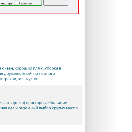
 чартеры
Гарантия
а океан, хороший пляж. Уборка в
нал дружелюбный, но немного
траков, все вкусно.
числять долго) просторные большие
ная еда и огромный выбор крутых мест в