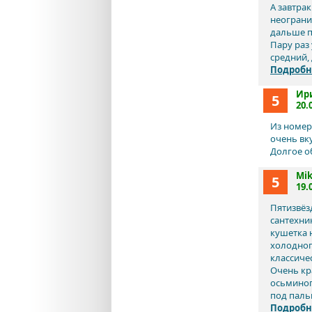
А завтрак
неограни
дальше п
Пару раз 
средний, 
Подробн
Ир
5
20.
Из номер
очень вк
Долгое о
Mik
5
19.
Пятизвёз
сантехни
кушетка 
холодног
классиче
Очень кра
осьминог
под паль
Подробн