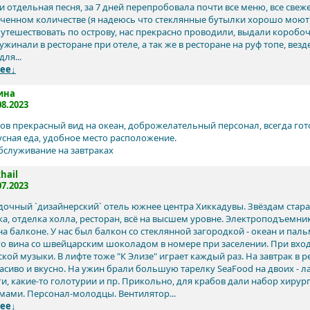
и отдельная песня, за 7 дней перепробовала почти все меню, все свеж
ченном количестве (я надеюсь что стеклянные бутылки хорошо моют). 
утешествовать по острову, нас прекрасно проводили, выдали коробочк
ужинали в ресторане при отеле, а так же в ресторане на руф топе, ве
для...
ее↓
ина
08.2023
ов прекрасный вид на океан, доброжелательный персонал, всегда го
усная еда, удобное место расположение.
бслуживание на завтраках
hail
07.2023
дочный `дизайнерский` отель южнее центра Хиккадувы. Звёздам стара
ка, отделка холла, ресторан, всё на высшем уровне. Электроподъемник
на балконе. У нас был балкон со стеклянной загородкой - океан и пал
о вина со швейцарским шоколадом в номере при заселении. При входе
ской музыки. В лифте тоже "К Элизе" играет каждый раз. На завтрак в
сиво и вкусно. На ужин брали большую тарелку SeaFood на двоих - лан
и, какие-то голотурии и пр. Прикольно, для крабов дали набор хирур
мами. Персонал-молодцы. Вентилятор...
ее↓