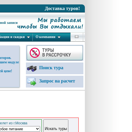
Доставка туров!
ьной записи
Акции и скидки
О компании
аторов.
ашем модуле
Поиск тура
й цене!
Запрос на расчет
елет из г.Москва