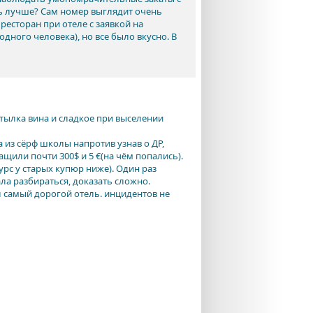
ть лучше? Сам номер выглядит очень
есторан при отеле с заявкой на
одного человека), но все было вкусно. В
тылка вина и сладкое при выселении
а из сёрф школы напротив узнав о ДР,
ащили почти 300$ и 5 €(на чём попались).
рс у старых купюр ниже). Один раз
ла разбираться, доказать сложно.
л самый дорогой отель. инцидентов не