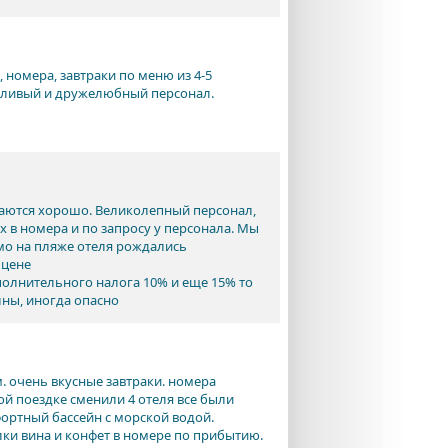
, номера, завтраки по меню из 4-5
етливый и дружелюбный персонал.
ираются хорошо. Великолепный персонал,
 в номера и по запросу у персонала. Мы
мо на пляже отеля рождались
 цене
полнительного налога 10% и еще 15% то
лны, иногда опасно
. очень вкусные завтраки. номера
той поездке сменили 4 отеля все были
фортный бассейн с морской водой.
лки вина и конфет в номере по прибытию.