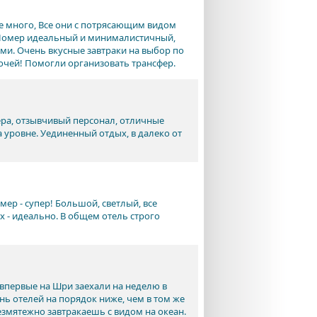
е много, Все они с потрясающим видом
 Номер идеальный и минималистичный,
ками. Очень вкусные завтраки на выбор по
очей! Помогли организовать трансфер.
ра, отзывчивый персонал, отличные
 уровне. Уединенный отдых, в далеко от
ер - супер! Большой, светлый, все
х - идеально. В общем отель строго
впервые на Шри заехали на неделю в
ень отелей на порядок ниже, чем в том же
езмятежно завтракаешь с видом на океан.