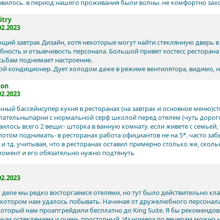
авилось. в период нашего проживания были волны. не комфортно захо
try
02.2023
щий завтрак Дизайн, хотя некоторые могут найти стеклянную дверь в 
ность и отзывчивость персонала. Большой привет хостесс ресторана 
сьбам поднимает настроение.
ой кондиционер. Дует холодом даже в режиме вентилятора, видимо, 
ton
02.2023
ичный бассейнсупер кухня в ресторанах (на завтрак и основное меню)
ательныпарни с нормальной серф школой перед отелем (чуть дорогов
вилось всего 2 вещи:- шторка в ванную комнату. если живете с семьей
потом поднимать- в ресторанах работа официантов не на 5*. часто за
и тд. учитывая, что в ресторанах оставил примерно столько же, скольк
омент и его обязательно нужно подтянуть
02.2023
 деле мы редко восторгаемся отелями, но тут было действительно кла
в котором нам удалось побывать. Начиная от дружелюбного персонал
который нам проапгрейдили бесплатно до King Suite. Я бы рекомендов
ым остеклением и очень просторный. Из номера по вечерам можно 