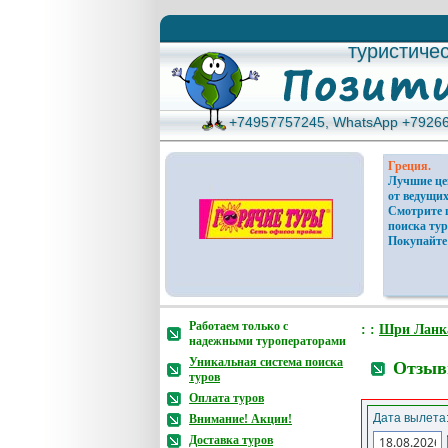
туристиче
туристиче
+74957757245, WhatsApp +7926
+74957757245, WhatsApp +7926
Греция.
Лучшие ц
от ведущих
Смотрите 
поиска тур
Покупайте
Работаем только с
: :
Шри Ланк
надежными туроператорами
Уникальная система поиска
Отзывы
туров
Оплата туров
Дата вылета
Внимание! Акции!
Доставка туров