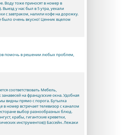
ее. Воду тоже приносят в номер в
Выезд у нас был в 5 утра, уехали
и с завтраком, налили кофе на дорожку.
зде было очень вкусно! Ценник вцелом
тов помочь в решении любых проблем,
ется соответствовать Мебель,
 занавесей на французские окна. Удобная
ьмы видны прямо с порога. Бутылка
 в номер встречает телевизор с каналом
 ресторане выбор разнообразных блюд.
густ, крабы, гигантские креветки,
гических инструментов)) Бассейн. Лежаки