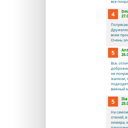
все понр
Dmi
4
27.
Потрясаю
Дружелюб
всем про
Очень зл
An
5
26.
Все. отл
доброжел
не понра
жалюзи, 
подходят 
важный м
Ilia
5
25.
На самом
отелей, 
номера, 
панорамн