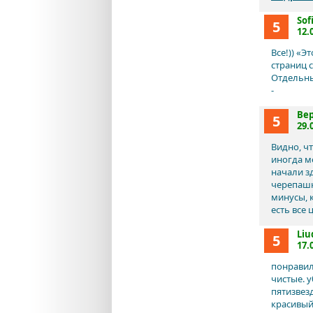
Sof
5
12.
Все!)) «Э
страниц 
Отдельны
-
Ве
5
29.
Видно, ч
иногда м
начали з
черепашки
минусы, 
есть все
Liu
5
17.
понравил
чистые. 
пятизвез
красивый