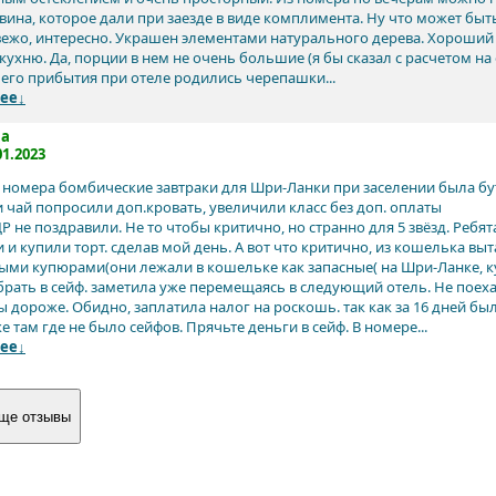
вина, которое дали при заезде в виде комплимента. Ну что может бы
вежо, интересно. Украшен элементами натурального дерева. Хороший р
ухню. Да, порции в нем не очень большие (я бы сказал с расчетом на 
его прибытия при отеле родились черепашки...
ее↓
na
01.2023
номера бомбические завтраки для Шри-Ланки при заселении была бу
 чай попросили доп.кровать, увеличили класс без доп. оплаты
Р не поздравили. Не то чтобы критично, но странно для 5 звёзд. Ребят
и купили торт. сделав мой день. А вот что критично, из кошелька выт
рыми купюрами(они лежали в кошельке как запасные( на Шри-Ланке, ку
брать в сейф. заметила уже перемещаясь в следующий отель. Не поеха
 дороже. Обидно, заплатила налог на роскошь. так как за 16 дней бы
 там где не было сейфов. Прячьте деньги в сейф. В номере...
ее↓