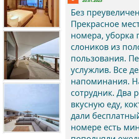
20.01.2025
Без преувеличен
Прекрасное мес
номера, уборка п
слоников из пол
пользования. П
услужлив. Все д
напоминания. На
сотрудник. Два 
вкусную еду, ко
дали бесплатный
номере есть мин
пополняли ежедн