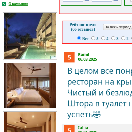
О компании
Рейтинг отеля
За весь период
(66 отзывов)
Все
5
4
3
2
Ramil
5
06.03.2025
В целом все пон
ресторан на кры
Чистый и безлю
Штора в туалет 
успеть🤣
Iuliia
5