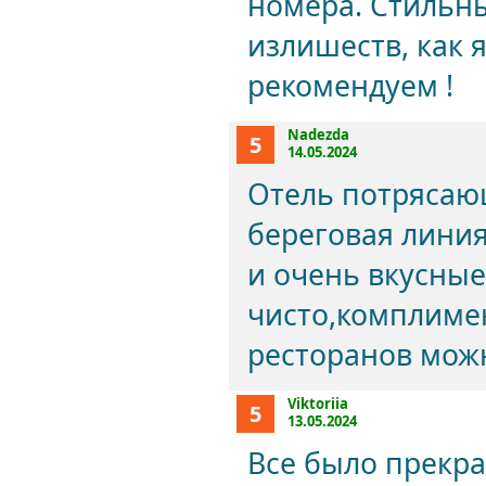
номера. Стильны
излишеств, как 
рекомендуем !
Nadezda
5
14.05.2024
Отель потрясаю
береговая линия
и очень вкусны
чисто,комплимен
ресторанов мож
Viktoriia
5
13.05.2024
Все было прекра