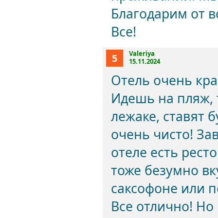
Благодарим от в
Все!
Valeriya
5
15.11.2024
Отель очень кр
Идешь на пляж, 
лежаке, ставят 
очень чисто! За
отеле есть рест
тоже безумно вк
саксофоне или 
Все отлично! Но