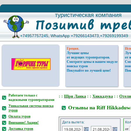
туристическая компания
туристическая компания
+74957757245, WhatsApp +79266143473,+79269199349
+74957757245, WhatsApp +79266143473,+79269199349
Греция.
Исп
Лучшие цены
Луч
от ведущих туроператоров.
от 
Смотрите цены в нашем модуле
Смо
поиска туров
пои
Покупайте по лучшей цене!
Пок
Работаем только с
: :
Шри Ланка
: :
Хиккадува
: :
Отели
надежными туроператорами
Уникальная система поиска
Отзывы на Riff Hikkaduw
туров
Оплата туров
Дата вылета:
Кол
Внимание! Акции!
Доставка туров
от