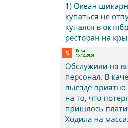
1) Океан шикарн
купаться не отп
купался в октяб
ресторан на крыш
Erika
5
15.12.2024
Обслужили на в
персонал. В кач
выезде приятно 
на то, что поте
пришлось плати
Ходила на масса