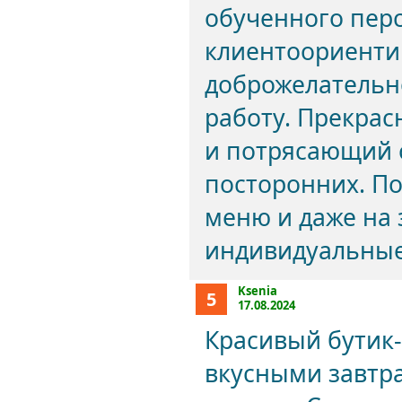
обученного перс
клиентоориенти
доброжелательн
работу. Прекра
и потрясающий с
посторонних. П
меню и даже на 
индивидуальные
Ksenia
5
17.08.2024
Красивый бутик-
вкусными завтр