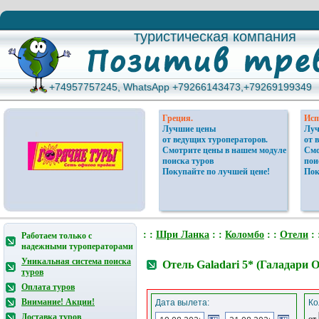
туристическая компания
туристическая компания
+74957757245, WhatsApp +79266143473,+79269199349
+74957757245, WhatsApp +79266143473,+79269199349
Греция.
Исп
Лучшие цены
Луч
от ведущих туроператоров.
от 
Смотрите цены в нашем модуле
Смо
поиска туров
пои
Покупайте по лучшей цене!
Пок
: :
Шри Ланка
: :
Коломбо
: :
Отели
: 
Работаем только с
надежными туроператорами
Уникальная система поиска
Отель Galadari 5* (Галадари
туров
Оплата туров
Внимание! Акции!
Дата вылета:
Ко
Доставка туров
от