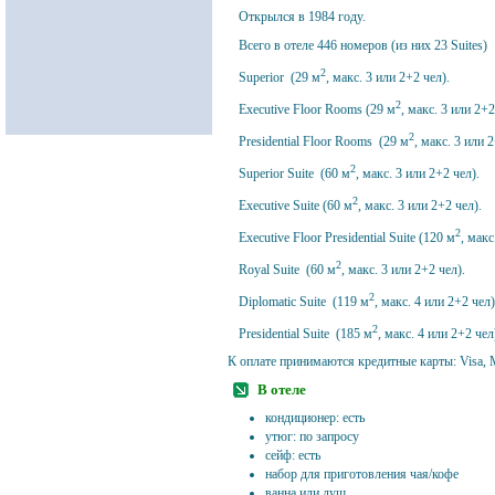
Открылся в 1984 году.
Всего в отеле 446 номеров (из них 23 Suites) 
2
Superior (29 м
, макс. 3 или 2+2 чел).
2
Executive Floor Rooms (29 м
, макс. 3 или 2+2
2
Presidential Floor Rooms (29 м
, макс. 3 или 
2
Superior Suite (60 м
, макс. 3 или 2+2 чел).
2
Executive Suite (60 м
, макс. 3 или 2+2 чел).
2
Executive Floor Presidential Suite (120 м
, макс
2
Royal Suite (60 м
, макс. 3 или 2+2 чел).
2
Diplomatic Suite (119 м
, макс. 4 или 2+2 чел)
2
Presidential Suite (185 м
, макс. 4 или 2+2 чел
К оплате принимаются кредитные карты: Visa, M
В отеле
кондиционер: есть
утюг: по запросу
сейф: есть
набор для приготовления чая/кофе
ванна или душ