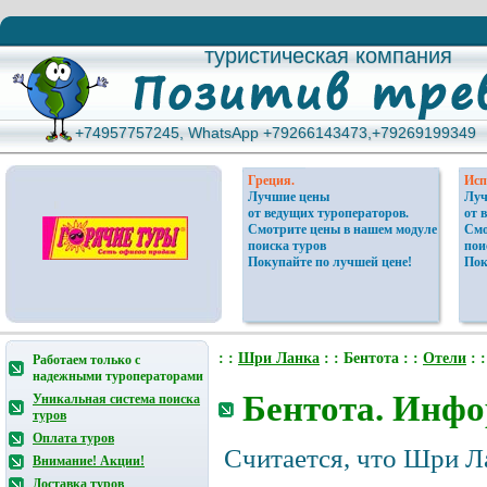
туристическая компания
туристическая компания
+74957757245, WhatsApp +79266143473,+79269199349
+74957757245, WhatsApp +79266143473,+79269199349
Греция.
Исп
Лучшие цены
Луч
от ведущих туроператоров.
от 
Смотрите цены в нашем модуле
Смо
поиска туров
пои
Покупайте по лучшей цене!
Пок
: :
Шри Ланка
: : Бентота : :
Отели
: 
Работаем только с
надежными туроператорами
Бентота. Инфо
Уникальная система поиска
туров
Оплата туров
Считается, что Шри Ла
Внимание! Акции!
Доставка туров