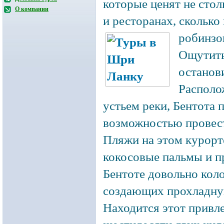
которые ценят не сто
О компании
и ресторанах, скольк
робинзо
Ощутить
останов
Располо
устьем реки, Бентота
возможностью провест
Пляжи на этом курорт
кокосовые пальмы и п
Бентоте довольно коло
создающих прохладную
Находится этот привл