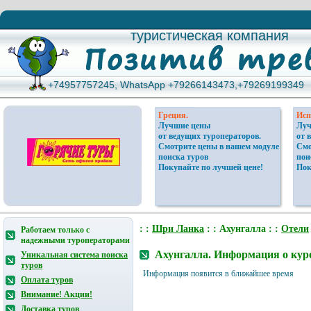
туристическая компания
туристическая компания
+74957757245, WhatsApp +79266143473,+79269199349
+74957757245, WhatsApp +79266143473,+79269199349
Греция.
Исп
Лучшие цены
Луч
от ведущих туроператоров.
от 
Смотрите цены в нашем модуле
Смо
поиска туров
пои
Покупайте по лучшей цене!
Пок
: :
Шри Ланка
: : Ахунгалла : :
Отели
Работаем только с
надежными туроператорами
Ахунгалла. Информация о кур
Уникальная система поиска
туров
Информация появится в ближайшее время
Оплата туров
Внимание! Акции!
Доставка туров