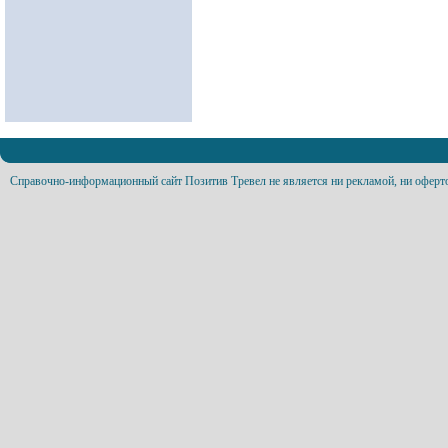
Справочно-информационный сайт Позитив Тревел не является ни рекламой, ни оферт