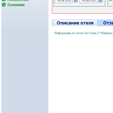
О компании
Описание отеля
Отз
Информация по отелю Son Sama 2* Майорка 