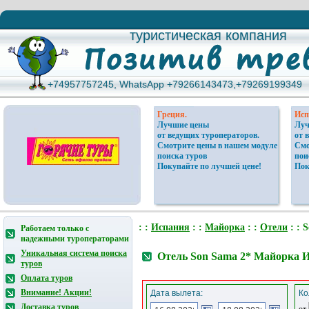
туристическая компания
туристическая компания
+74957757245, WhatsApp +79266143473,+79269199349
+74957757245, WhatsApp +79266143473,+79269199349
Греция.
Исп
Лучшие цены
Луч
от ведущих туроператоров.
от 
Смотрите цены в нашем модуле
Смо
поиска туров
пои
Покупайте по лучшей цене!
Пок
: :
Испания
: :
Майорка
: :
Отели
: : 
Работаем только с
надежными туроператорами
Уникальная система поиска
Отель Son Sama 2* Майорка 
туров
Оплата туров
Внимание! Акции!
Дата вылета:
Ко
Доставка туров
от