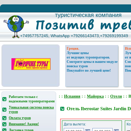
туристическая компания
туристическая компания
+74957757245, WhatsApp +79266143473,+79269199349
+74957757245, WhatsApp +79266143473,+79269199349
Греция.
Исп
Лучшие цены
Луч
от ведущих туроператоров.
от 
Смотрите цены в нашем модуле
Смо
поиска туров
пои
Покупайте по лучшей цене!
Пок
: :
Испания
: :
Майорка
: :
Отели
: : 
Работаем только с
надежными туроператорами
Уникальная система поиска
Отель Iberostar Suites Jardin
туров
Оплата туров
Внимание! Акции!
Дата вылета:
Ко
Доставка туров
от