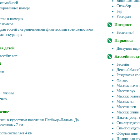
Вино/шампанск
втомобилей
Снэк-бар
лированные номера
Бар
Ресторан
ства в номерах
 номера
Интернет
 для гостей с ограниченными физическими возможностями
Бесплатно!
ля некурящих
Парковка
ля детей
Доступны вари
ассейн: есть
Бассейн и оз
й
Бассейн
Детский бассе
яни
Раздевалка со
Фитнес
Массаж всего 
Массаж рук
 + ужины
Массаж голов
чено
Массаж ног
Массаж шеи
жение
Массаж спины
Пакеты услуг 
ожен в курортном поселении Плайа-де-Пальма. До
Спа-лаундж/зо
азинов - 7 км.
Спа-процедур
орта составляет 4 км.
Обертывание
Пилинг для те