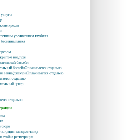
 услуги
ца
жные кресла
йн
тепенным увеличением глубины
 бассейна/пляжа
огревом
ткрытом воздухе
ательный бассейн
ельный бассейнОплачивается отдельно
я ванна/джакузиОплачивается отдельно
вается отдельно
ительный центр
ется отдельно
трации
ржа
жа
е бюро
истрация заезда/отъезда
я стойка регистрации