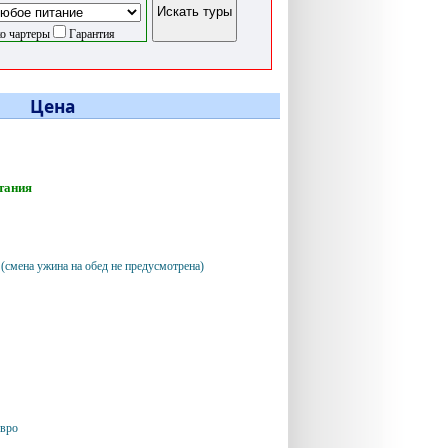
о чартеры
Гарантия
Цена
тания
 (смена ужина на обед не предусмотрена)
евро