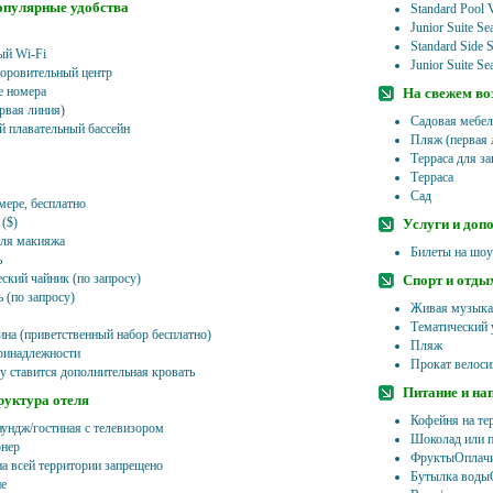
опулярные удобства
Standard Pool 
Junior Suite S
Standard Side 
ый Wi-Fi
Junior Suite S
доровительный центр
 номера
На свежем во
рвая линия)
Садовая мебел
 плавательный бассейн
Пляж (первая 
Терраса для за
Терраса
Сад
мере, бесплатно
($)
Услуги и доп
для макияжа
Билеты на шоу
ь
ский чайник (по запросу)
Спорт и отды
ь (по запросу)
Живая музыка/
Тематический 
на (приветственный набор бесплатно)
Пляж
ринадлежности
Прокат велоси
су ставится дополнительная кровать
Питание и на
уктура отеля
Кофейня на те
ундж/гостиная с телевизором
Шоколад или п
нер
ФруктыОплачи
на всей территории запрещено
Бутылка воды
е