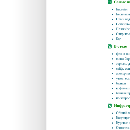
Самые п
Бассейн
Бесплатн
Спа и оз
Семейные
Пляж (пе
Открытый
Бар
В отеле
фен: в но
мини-бар 
зеркало 
сейф: ест
электриче
утюг: ест
балкон
кофемаши
банные п
по запро
Инфрастр
Общий ла
Кондицио
Курение 
Отоплени