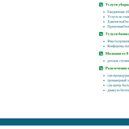
Услуги уборк
Ежедневная уб
Услуги по гла
ХимчисткаОпл
ПрачечнаяОпла
Услуги бизне
Факс/ксерокоп
Конференц-зал
Малыши от 8 
детские стульч
Развлечения 
спа-процедуры
тренажерный з
спа-центр бесп
джакузи беспл