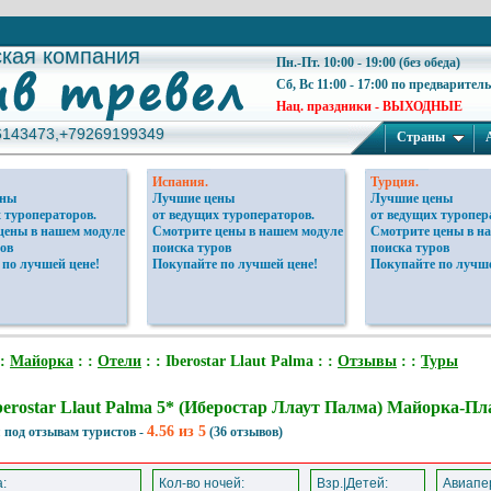
ская компания
ская компания
Пн.-Пт. 10:00 - 19:00 (без обеда)
Сб, Вс 11:00 - 17:00 по предварител
Нац. праздники - ВЫХОДНЫЕ
6143473,+79269199349
6143473,+79269199349
Страны
Испания.
Турция.
ены
Лучшие цены
Лучшие цены
 туроператоров.
от ведущих туроператоров.
от ведущих туропер
цены в нашем модуле
Смотрите цены в нашем модуле
Смотрите цены в н
ов
поиска туров
поиска туров
 по лучшей цене!
Покупайте по лучшей цене!
Покупайте по лучше
 :
Майорка
: :
Отели
: : Iberostar Llaut Palma : :
Отзывы
: :
Туры
berostar Llaut Palma 5* (Иберостар Ллаут Палма) Майорка-П
4.56 из 5
 под отзывам туристов -
(36 отзывов)
:
Кол-во ночей:
Взр.|Детей:
Авиапер