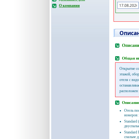
О компании
Описан
Описани
Общая и
Открытие со
этажей, обо
отеля с вид
останавлива
расположен 
Описание
Отель по
номеров:
Standard 
двуспаль
Standard 
спальне 