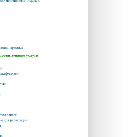
оеОплачивается отдельно
анты парковки
доровительные услуги
йн
 шкафчиками
тела
ы
спа/велнесс
на для релаксации
ы
ла