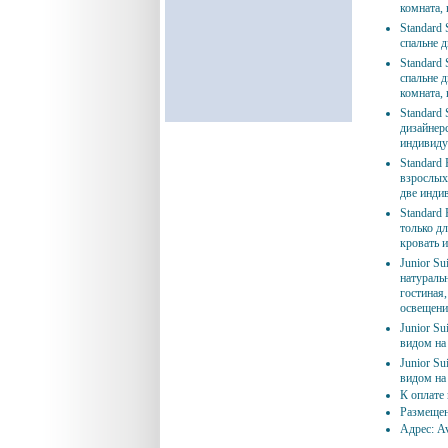
комната, 
Standard 
спальне д
Standard 
спальне 
комната, 
Standard 
дизайнерс
индивиду
Standard 
взрослых,
две инди
Standard 
только дл
кровать и
Junior Su
натураль
гостиная
освещени
Junior Su
видом на 
Junior Su
видом на
К оплате
Размещен
Адрес: Av