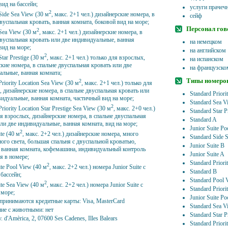
вид на бассейн;
услуги прачеч
2
Side Sea View (30 м
, макс. 2+1 чел.) дизайнерские номера, в
сейф
вуспальная кровать, ванная комната, боковой вид на море;
Персонал гов
2
Sea View (30 м
, макс. 2+1 чел.) дизайнерские номера, в
двуспальная кровать или две индивидуальные, ванная
на немецком
вид на море;
на английском
2
Star Prestige (30 м
, макс. 2+1 чел.) только для взрослых,
на испанском
кие номера, в спальне двуспальная кровать или две
на французско
альные, ванная комната;
Типы номеро
2
Priority Location Sea View (30 м
, макс. 2+1 чел.) только для
 дизайнерские номера, в спальне двуспальная кровать или
Standard Priori
видуальные, ванная комната, частичный вид на море;
Standard Sea V
2
Priority Location Star Prestige Sea View (30 м
, макс. 2+0 чел.)
Standard Star P
я взрослых, дизайнерские номера, в спальне двуспальная
Standard A
ли две индивидуальные, ванная комната, вид на море;
Junior Suite P
2
ite (40 м
, макс. 2+2 чел.) дизайнерские номера, много
Standard Side 
ного света, большая спальня с двуспальной кроватью,
Junior Suite B
, ванная комната, кофемашина, индивидуальный контроль
Junior Suite A
я в номере;
Standard Priori
2
ite Pool View (40 м
, макс. 2+2 чел.) номера Junior Suite с
Standard B
бассейн;
Standard Pool 
2
ite Sea View (40 м
, макс. 2+2 чел.) номера Junior Suite с
Standard Priori
 море;
Junior Suite P
 принимаются кредитные карты: Visa, MasterCard
Standard Sea V
ие с животными: нет
Standard Star P
. d'Amèrica, 2, 07600 Ses Cadenes, Illes Balears
Standard Priori