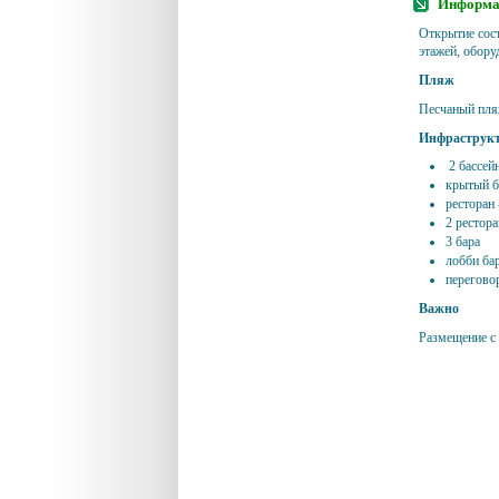
Информац
Открытие сост
этажей, обор
Пляж
Песчаный пляж
Инфраструк
2 бассей
крытый б
ресторан 
2 рестора
3 бара
лобби бар
перегово
Важно
Размещение с