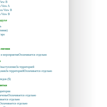
View B
ea View A
Sea View B
ea View B
здухе
ь
линия)
гара
олнения
 и мероприятияОплачивается отдельно
х
выступлениеЗа территорией
ужинЗа территориейОплачивается отдельно
педов ($)
питки
рритории
еченьеОплачивается отдельно
вается отдельно
Оплачивается отдельно