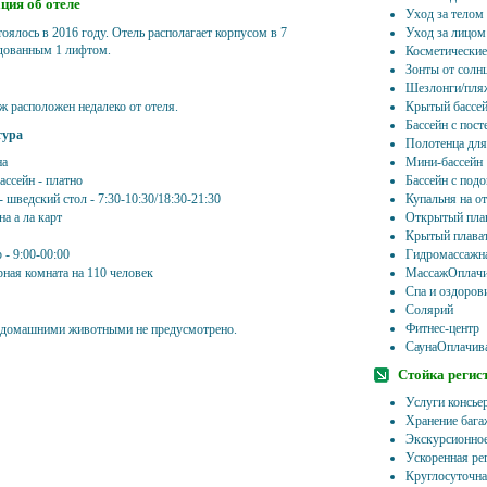
ия об отеле
Уход за телом
оялось в 2016 году. Отель располагает корпусом в 7
Уход за лицом
удованным 1 лифтом.
Косметические
Зонты от солн
Шезлонги/пля
 расположен недалеко от отеля.
Крытый бассе
Бассейн с пос
тура
Полотенца для
на
Мини-бассейн
ассейн - платно
Бассейн с под
- шведский стол - 7:30-10:30/18:30-21:30
Купальня на о
на а ла карт
Открытый плав
Крытый плават
 - 9:00-00:00
Гидромассажна
рная комната на 110 человек
МассажОплачи
Спа и оздоров
Солярий
Фитнес-центр
 домашними животными не предусмотрено.
СаунаОплачива
Стойка регис
Услуги консье
Хранение бага
Экскурсионно
Ускоренная рег
Круглосуточна