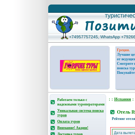
туристиче
туристиче
+74957757245, WhatsApp +7926
+74957757245, WhatsApp +7926
Греция.
Лучшие ц
от ведущих
Смотрите 
поиска тур
Покупайте
: :
Испания
:
Работаем только с
надежными туроператорами
Уникальная система поиска
Отель I
туров
Рейтинг отеля
Оплата туров
Внимание! Акции!
Дата вылета
Доставка туров