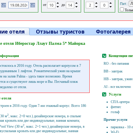
Пит.:
от
до
Тольк
ие отеля
Отзывы туристов
Фотогалерея
е отеля Иберостар Ллаут Палма 5* Майорка
нформация
Концепция пи
RO - без питания
стоялось в 2016 году. Отель располагает корпусом в 7
рудованным 1 лифтом. Романтический ужин на крыше
BB - завтрак
ом на залив Palma - здесь такое возможно. Время
HB - завтрак, ужин
ется и существуют лишь море и Вы. Песчаный пляж
AI - все включено
недалеко от отеля.
Услуги
 отеля
СПА-центра
строен в 2016 году. Один 7-ми этажный корпус. Всего 186
фитнес
гольф
2
(30 м
, макс. 2+0 чел.) дизайнерские номера, в спальне
Прочие услуги
ная кровать или две индивидуальные, ванная комната;
2
Pool View (30 м
, макс. 2+1 чел.) дизайнерские номера, в
парковка - 10 
двуспальная кровать или две индивидуальные, ванная
Wi-Fi