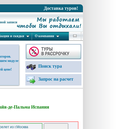
Доставка туров!
ьной записи
Акции и скидки
О компании
аторов.
ашем модуле
Поиск тура
й цене!
Запрос на расчет
лайя-де-Пальма Испания
елет из г.Москва