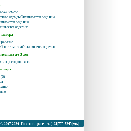
и
орка номера
жению одеждыОплачивается отдельно
ачивается отдельно
чивается отдельно
с-центра
ирование
/банкетный залОплачивается отдельно
месяцев до 3 лет
ики в ресторане: есть
и спорт
 ($)
ал
латно
атно
© 2007-2026 Позитив тревел т. (495)775-7245(мн.)