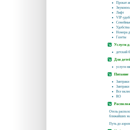
Прокат а
Звукоизо
Лифт
VIP-удоб
Семейные
Удобства
Номера д
Газеты
Услуги д
детский б
Для дете
услуги н
Питание
Завтраки
Завтраки
Все вклю
RO
Располо
Отель распол
ближайших маг
Путь до аэроп