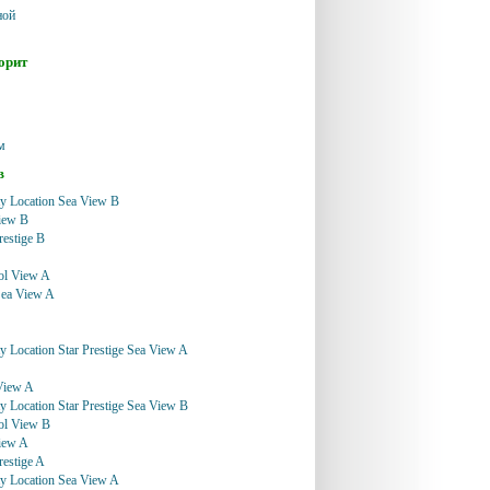
ной
орит
м
в
ty Location Sea View B
iew B
restige B
ool View A
Sea View A
ty Location Star Prestige Sea View A
View A
ty Location Star Prestige Sea View B
ool View B
iew A
restige A
ty Location Sea View A