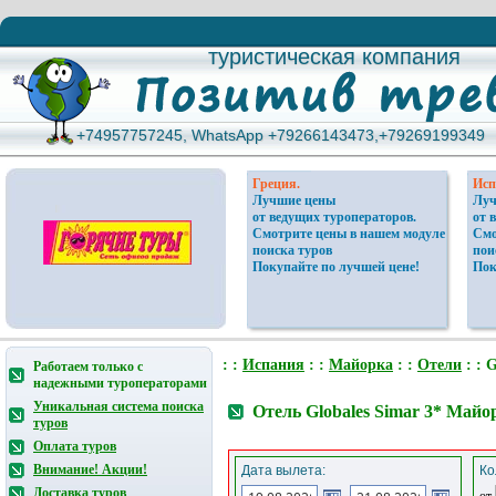
туристическая компания
туристическая компания
+74957757245, WhatsApp +79266143473,+79269199349
+74957757245, WhatsApp +79266143473,+79269199349
Греция.
Исп
Лучшие цены
Луч
от ведущих туроператоров.
от 
Смотрите цены в нашем модуле
Смо
поиска туров
пои
Покупайте по лучшей цене!
Пок
: :
Испания
: :
Майорка
: :
Отели
: : 
Работаем только с
надежными туроператорами
Уникальная система поиска
Отель Globales Simar 3* Май
туров
Оплата туров
Внимание! Акции!
Дата вылета:
Ко
Доставка туров
от