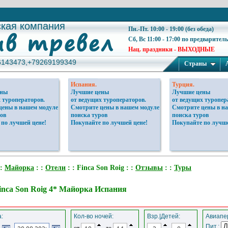
ская компания
ская компания
Пн.-Пт. 10:00 - 19:00 (без обеда)
Сб, Вс 11:00 - 17:00 по предварител
Нац. праздники - ВЫХОДНЫЕ
6143473,+79269199349
6143473,+79269199349
Страны
Испания.
Турция.
ены
Лучшие цены
Лучшие цены
 туроператоров.
от ведущих туроператоров.
от ведущих туропер
цены в нашем модуле
Смотрите цены в нашем модуле
Смотрите цены в н
ов
поиска туров
поиска туров
 по лучшей цене!
Покупайте по лучшей цене!
Покупайте по лучше
 :
Майорка
: :
Отели
: : Finca Son Roig : :
Отзывы
: :
Туры
inca Son Roig 4* Майорка Испания
:
Кол-во ночей:
Взр.|Детей:
Авиапер
Пит.:
от
до