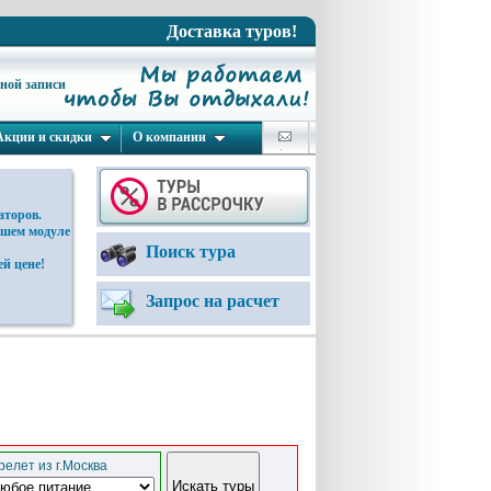
Доставка туров!
ьной записи
Акции и скидки
О компании
аторов.
ашем модуле
Поиск тура
й цене!
Запрос на расчет
елет из г.Москва