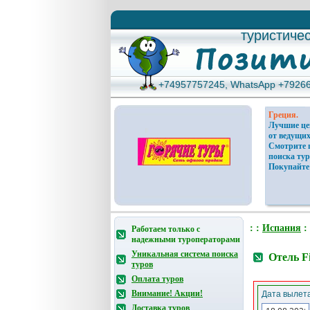
туристиче
туристиче
+74957757245, WhatsApp +7926
+74957757245, WhatsApp +7926
Греция.
Лучшие ц
от ведущих
Смотрите 
поиска тур
Покупайте
: :
Испания
:
Работаем только с
надежными туроператорами
Уникальная система поиска
Отель F
туров
Оплата туров
Внимание! Акции!
Дата вылета
Доставка туров