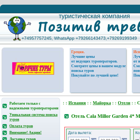
туристическая компания
туристическая компания
+74957757245, WhatsApp +79266143473,+79269199349
+74957757245, WhatsApp +79266143473,+79269199349
Греция.
Исп
Лучшие цены
Луч
от ведущих туроператоров.
от 
Смотрите цены в нашем модуле
Смо
поиска туров
пои
Покупайте по лучшей цене!
Пок
: :
Испания
: :
Майорка
: :
Отели
: : 
Работаем только с
надежными туроператорами
Уникальная система поиска
Отель Cala Millor Garden 4*
туров
Оплата туров
Внимание! Акции!
Дата вылета:
Ко
Доставка туров
от