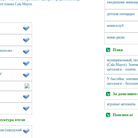
ежедневная анимац
от пляжа Cala Mayor.
детская площадка
мини-клуб
мини-диско
Пляж
 потолке
муниципальный, пе
(Сala Mayor). Зонти
шезлонги – платно.
TV
У бассейна: зонтики
шезлонги – бесплат
За дополните
игровые автоматы
Пансион ai
уктура отеля
ран (шведский