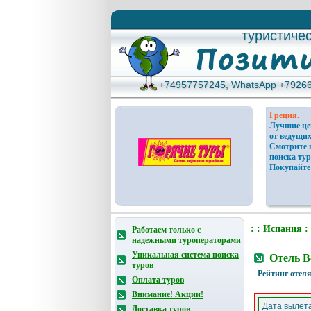
туристиче
туристиче
+74957757245, WhatsApp +7926
+74957757245, WhatsApp +7926
Греция.
Лучшие ц
от ведущих
Смотрите 
поиска тур
Покупайте
: :
Испания
:
Работаем только с
надежными туроператорами
Уникальная система поиска
Отель B
туров
Рейтинг отеля
Оплата туров
Внимание! Акции!
Дата вылета
Доставка туров