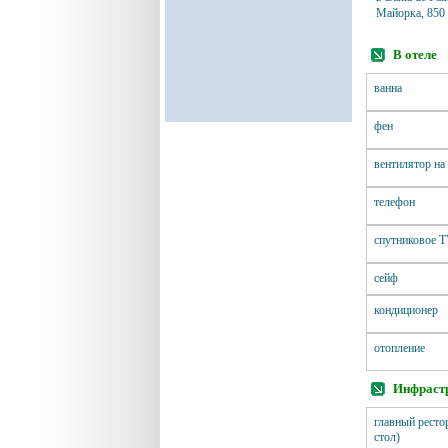
Майорка, 850 
В отеле
ванна
фен
вентилятор на
телефон
спутниковое 
сейф
кондиционер
отопление
Инфрастр
главный ресто
стол)