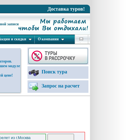
Доставка туров!
ьной записи
Акции и скидки
О компании
аторов.
ашем модуле
Поиск тура
й цене!
Запрос на расчет
елет из г.Москва