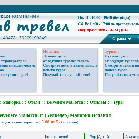
ская компания
ская компания
Пн.-Пт. 10:00 - 19:00 (без обеда)
Сб, Вс 11:00 - 17:00 по предварител
Нац. праздники - ВЫХОДНЫЕ
6143473,+79269199349
6143473,+79269199349
Страны
Испания.
Турция.
ены
Лучшие цены
Лучшие цены
 туроператоров.
от ведущих туроператоров.
от ведущих туропер
цены в нашем модуле
Смотрите цены в нашем модуле
Смотрите цены в н
ов
поиска туров
поиска туров
 по лучшей цене!
Покупайте по лучшей цене!
Покупайте по лучше
 :
Майорка
: :
Отели
: : Belvedere Mallorca : :
Отзывы
: :
Туры
elvedere Mallorca 3* (Белведер) Майорка Испания
5.00 из 5
 под отзывам туристов -
(2 отзывов)
:
Кол-во ночей:
Взр.|Детей:
Авиапер