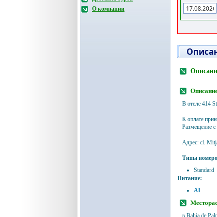
О компании
Описан
Описани
Описание
В отеле 414 St
К оплате прин
Размещение с
Адрес: сl. Mit
Типы номеро
Standard
Питание:
AI
Месторас
в Bahía de Pa