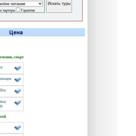
о чартеры
Гарантия
Цена
ечения, спорт
ка
нимация
 Шоу
alma
30
етей