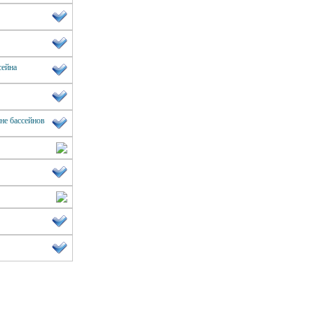
сейна
оне бассейнов