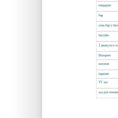
пиццерия
бар
cнэк-бар у бас
бассейн
2 джакузи в з
Интернет
магазин
паркинг
TV зал
зал для чтения