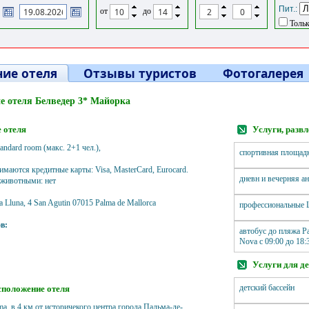
Пит.:
от
до
Тольк
ие отеля
Отзывы туристов
Фотогалерея
е отеля Белведер 3* Майорка
 отеля
Услуги, развл
andard room (макс. 2+1 чел.),
спортивная площад
имаются кредитные карты: Visa, MasterCard, Eurocard.
дневн и вечерняя а
 животными: нет
ja Lluna, 4 San Agutin 07015 Palma de Mallorca
профессиональные
в:
автобус до пляжа P
Nova c 09:00 до 18:
Услуги для д
детский бассейн
положение отеля
lma, в 4 км от историчекого центра города Пальма-де-