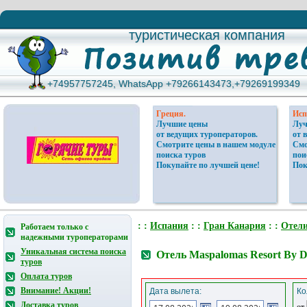
туристическая компания
туристическая компания
+74957757245, WhatsApp +79266143473,+79269199349
+74957757245, WhatsApp +79266143473,+79269199349
Греция.
Исп
Лучшие цены
Луч
от ведущих туроператоров.
от 
Смотрите цены в нашем модуле
Смо
поиска туров
пои
Покупайте по лучшей цене!
Пок
: :
Испания
: :
Гран Канария
: :
Отел
Работаем только с
надежными туроператорами
Уникальная система поиска
Отель Maspalomas Resort By 
туров
Оплата туров
Внимание! Акции!
Дата вылета:
Ко
Доставка туров
от