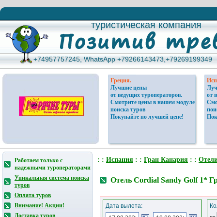
туристическая компания
туристическая компания
+74957757245, WhatsApp +79266143473,+79269199349
+74957757245, WhatsApp +79266143473,+79269199349
Греция.
Исп
Лучшие цены
Луч
от ведущих туроператоров.
от 
Смотрите цены в нашем модуле
Смо
поиска туров
пои
Покупайте по лучшей цене!
Пок
: :
Испания
: :
Гран Канария
: :
Отел
Работаем только с
надежными туроператорами
Уникальная система поиска
Отель Cordial Sandy Golf 1* 
туров
Оплата туров
Внимание! Акции!
Дата вылета:
Ко
Доставка туров
от