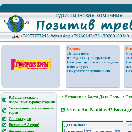
туристическая компания
туристическая компания
+74957757245, WhatsApp +79266143473,+79269199349
+74957757245, WhatsApp +79266143473,+79269199349
Греция.
Исп
Лучшие цены
Луч
от ведущих туроператоров.
от 
Смотрите цены в нашем модуле
Смо
поиска туров
пои
Покупайте по лучшей цене!
Пок
: :
Испания
: :
Коста Дель Соль
: :
От
Работаем только с
надежными туроператорами
Уникальная система поиска
Отель Riu Nautilus 4* Коста 
туров
Оплата туров
Внимание! Акции!
Дата вылета:
Ко
Доставка туров
от