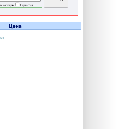
о чартеры
Гарантия
Цена
емя