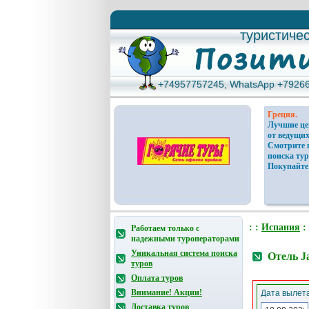
туристиче
туристиче
+74957757245, WhatsApp +7926
+74957757245, WhatsApp +7926
Греция.
Лучшие ц
от ведущих
Смотрите 
поиска тур
Покупайте
: :
Испания
:
Работаем только с
надежными туроператорами
Уникальная система поиска
Отель Ja
туров
Оплата туров
Внимание! Акции!
Дата вылета
Доставка туров