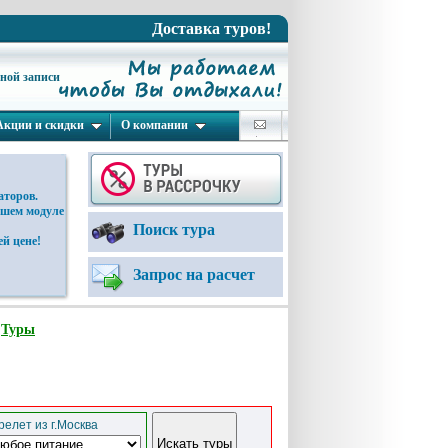
Доставка туров!
ьной записи
Акции и скидки
О компании
аторов.
ашем модуле
Поиск тура
й цене!
Запрос на расчет
:
Туры
елет из г.Москва