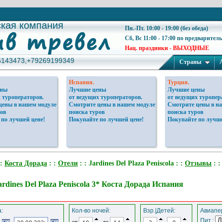
ская компания
ская компания
Пн.-Пт. 10:00 - 19:00 (без обеда)
Сб, Вс 11:00 - 17:00 по предварител
Нац. праздники - ВЫХОДНЫЕ
6143473,+79269199349
6143473,+79269199349
Страны
Испания.
Турция.
ены
Лучшие цены
Лучшие цены
 туроператоров.
от ведущих туроператоров.
от ведущих туропер
цены в нашем модуле
Смотрите цены в нашем модуле
Смотрите цены в н
ов
поиска туров
поиска туров
 по лучшей цене!
Покупайте по лучшей цене!
Покупайте по лучше
 :
Коста Дорада
: :
Отели
: : Jardines Del Plaza Peniscola : :
Отзывы
: 
rdines Del Plaza Peniscola 3* Коста Дорада Испания
:
Кол-во ночей:
Взр.|Детей:
Авиапер
Пит.:
от
до