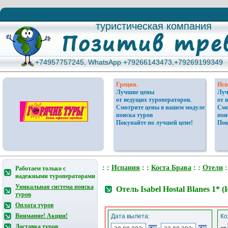
туристическая компания
туристическая компания
+74957757245, WhatsApp +79266143473,+79269199349
+74957757245, WhatsApp +79266143473,+79269199349
Греция.
Исп
Лучшие цены
Луч
от ведущих туроператоров.
от 
Смотрите цены в нашем модуле
Смо
поиска туров
пои
Покупайте по лучшей цене!
Пок
: :
Испания
: :
Коста Брава
: :
Отели
:
Работаем только с
надежными туроператорами
Уникальная система поиска
Отель Isabel Hostal Blanes 1*
туров
Оплата туров
Внимание! Акции!
Дата вылета:
Ко
Доставка туров
от