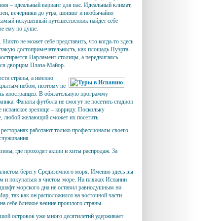
ния – идеальный вариант для вас. Идеальный климат,
еи, вечеринки до утра, шопинг и необычайно
е самый искушенный путешественник найдет себе
ые ему по душе.
Никто не может себе представить, что когда-то здесь
 такую достопримечательность, как площадь Пуэрта-
остирается Парламент столицы, а передвигаясь
ится дворцом Плаза-Майор.
ости страны, а именно
ткрытым небом, поэтому не
речь иностранцев. В обязательную программу
ника. Фанаты футбола не смогут не посетить стадион
 испанское зрелище – корриду. Поскольку
е, любой желающий сможет их посетить.
 ресторанах работают только профессионалы своего
бслуживания.
ины, где проходят акции и хиты распродаж. За
калистом берегу Средиземного моря. Именно здесь вы
 и покупаться в чистом море. На пляжах Испании
дшафт морского дна не оставил равнодушным ни
Мар, так как он расположился на восточной части
на себе близкое веяние прошлого страны.
ьшой островок уже много десятилетий удерживает