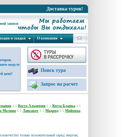
Доставка туров!
ьной записи
Акции и скидки
О компании
аторов.
ашем модуле
Поиск тура
й цене!
Запрос на расчет
: :
: :
: :
спания
Коста Альмерия
Коста Бланка
: :
: :
: :
а Молина
Лансарот
Мадрид
Майорка
 человечеству только положительный заряд энергии,