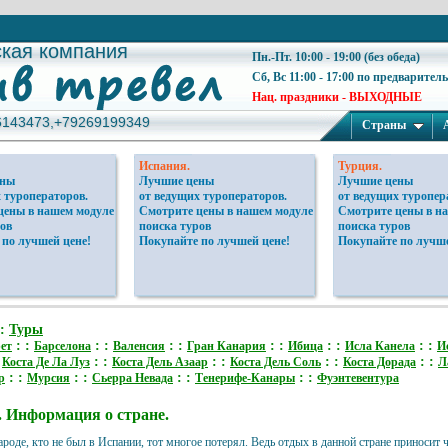
ская компания
ская компания
Пн.-Пт. 10:00 - 19:00 (без обеда)
Сб, Вс 11:00 - 17:00 по предварител
Нац. праздники - ВЫХОДНЫЕ
6143473,+79269199349
6143473,+79269199349
Страны
Испания.
Турция.
ены
Лучшие цены
Лучшие цены
 туроператоров.
от ведущих туроператоров.
от ведущих туропер
цены в нашем модуле
Смотрите цены в нашем модуле
Смотрите цены в н
ов
поиска туров
поиска туров
 по лучшей цене!
Покупайте по лучшей цене!
Покупайте по лучше
 :
Туры
: :
: :
: :
: :
: :
: :
ет
Барселона
Валенсия
Гран Канария
Ибица
Исла Канела
И
:
: :
: :
: :
: :
Коста Де Ла Луз
Коста Дель Азаар
Коста Дель Соль
Коста Дорада
Л
: :
: :
: :
: :
р
Мурсия
Сьерра Невада
Тенерифе-Канары
Фуэнтевентура
 Информация о стране.
ароде, кто не был в Испании, тот многое потерял. Ведь отдых в данной стране приносит