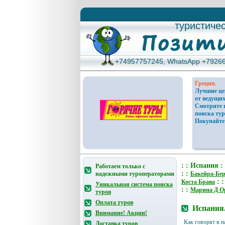
туристиче
туристиче
+74957757245, WhatsApp +7926
+74957757245, WhatsApp +7926
Греция.
Лучшие ц
от ведущих
Смотрите 
поиска тур
Покупайте
: : Испания :
Работаем только с
: :
надежными туроператорами
Бакейра-Бер
: 
Коста Брава
Уникальная система поиска
: :
Марина Д О
туров
Оплата туров
Испания.
Внимание! Акции!
Как говорят в н
Доставка туров