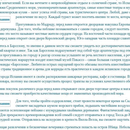
у впечатлений. Если вы мечтаете о непревзойдённом отдыхе в солнечной стране, то Испа
яжи Средиземного моря, умопомрачительная архитектура, самые известные театры и муз
мноморская кухня – залог успеха этой страны, как туристического центра. Любой, даж
развлечение по вкусу.
Каждый турист может посетить именно те места, котор
Прогуливаясь по Мадриду, перед вами откроется дворцовая макушка Европы. 
деревушка. Для того, чтобы поближе познакомиться с самим городом, следует посетить
но это место называют местные жители сердцем города. На восточной части площади пр
 перед вами откроет свои двери Королевский дворец. Юго-западная часть площади слав
тесь в Барселону, то именно в данном месте вы сможете увидеть все достопримечательн
ий квартал и иное. Так как Барселона подразумевает под собой чудо архитектуры под о
ли прогуливаясь по городу в разгар сезона вы услышите не речь местного населения, а 
ристических маршрутов входит известный музей Пикассо – самая большая галерея худож
оманды «Барселона». Любители острых ощущений просто обязаны посетить известнейшее
 страны традиционное и арены для корриды есть практически в каждом испанском город
города Испании имеют в своём распоряжении шикарные рестораны, кафе и гостиницы. В
повара, поэтому вы сможете осуществить процесс трапезы на условиях качественного о
ия покупок различного рода перед вами открывают свои двери торговые центры и магаз
ны вы сможете приобрести качественные вещи от знаменитых производителей мира.
Для того, чтобы пройти оздоровление, стоит провести некоторое время на С
сможете насладиться шумом морского прибоя, подышать чистейшим воздухом
роются ослепляющие пейзажи с изумрудными хвойными деревьями. Фантастический лан
 Для прекрасного времяпровождения всей семьёй следует отправиться в город Тосса-де-
удной зелени. Отправляясь на экскурсию в крепость Вилла-Велла, вы сможете ощутить 
щая развлечения и бесконечные вечеринки стремиться попасть на остров Ибица. Небол