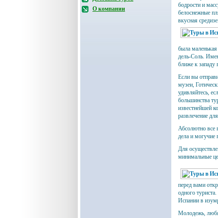
бодрости и масс
О компании
белоснежные пл
вкусная средизе
была маленькая 
дель-Соль. Имен
ближе к западу
Если вы отправи
музеи, Готическ
удивляйтесь, ес
большинства ту
известнейшей к
развлечение для
Абсолютно все 
дела и могучие 
Для осуществлен
минимальные це
перед вами отк
одного туриста.
Испании в изумр
Молодежь, любя