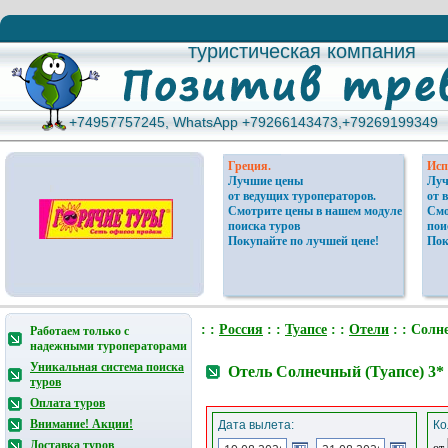
туристическая компания
туристическая компания
+74957757245, WhatsApp +79266143473,+79269199349
+74957757245, WhatsApp +79266143473,+79269199349
Греция.
Исп
Лучшие цены
Луч
от ведущих туроператоров.
от 
Смотрите цены в нашем модуле
Смо
поиска туров
пои
Покупайте по лучшей цене!
Пок
: :
Россия
: :
Туапсе
: :
Отели
: : Солн
Работаем только с
надежными туроператорами
Уникальная система поиска
Отель Солнечный (Туапсе) 3*
туров
Оплата туров
Внимание! Акции!
Дата вылета:
Ко
Доставка туров
от