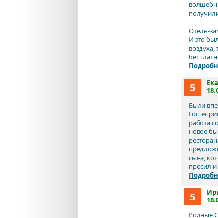
волшебны
получили
Отель-за
И это бы
воздуха,
бесплатно
Подробн
Ека
5
18.
Были впе
Гостеприи
работа с
новое бы
ресторана
предложе
сына, ко
просил и 
Подробн
Ир
5
18.
Родные Се