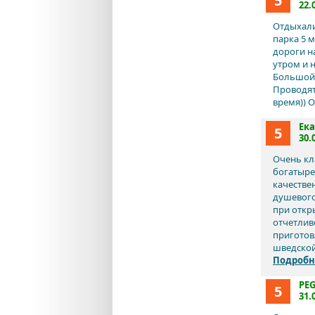
5
22.
Отдыхали
парка 5 
дороги н
утром и 
Большой 
Проводят
время)) 
Ек
5
30.
Очень кла
богатыре
качестве
душевого 
при откр
отчетлив
приготов
шведской
Подробн
PEG
5
31.