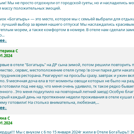
м! Мы не просто отдохнули от городской суеты, но и насладились м
 массу положительных эмоций.
мок «Богатырь» — это место, которое мы с семьёй выбрали для отдых
л лучший выбор за время нашего отпуска! Мы наслаждались красивым
 теплым морем, а также комфортом в номере. В отеле нам сделали за
...
ее↓
терина С
01.2024
рвые в отеле "Богатырь" на ДР сына зимой, потом решили повторить п
мство , сервис, местоположение отеля супер !в сочи парке дети накат
отрудников ресторана. Реагируют на просьбы сразу. завтрак и ужин вк
ло. 9 месячная доча ела в тот моменты овощи которых не было на разд
 готовили под нее еду, что меня очень удивило, тк такое редко бывае
нного . Это меня подкупило на повторный летний заезд) Особую благо
торый каждый день на протяжении недели проживания в отеле кушал 
ему готовили! На столько внимательна, любезная,...
ее↓
ина С
01.2024
рдца!!! Мы с внуком с 6 по 15 января 2024г жили в Отеле БогаТырь!! 