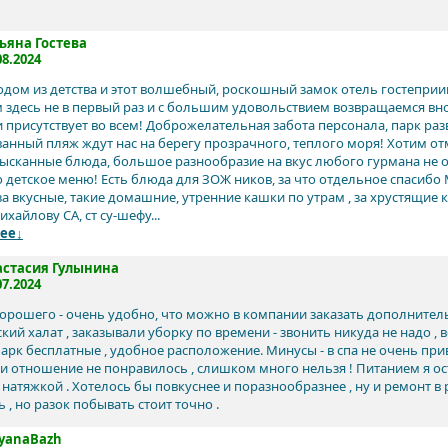
ьяна Гостева
08.2024
одом из детства и этот волшебный, роскошный замок отель гостеприи
 здесь не в первый раз и с большим удовольствием возвращаемся вн
 присутствует во всем! Доброжелательная забота персонала, парк ра
анный пляж ждут нас на берегу прозрачного, теплого моря! Хотим о
зысканные блюда, большое разнообразие на вкус любого гурмана не
то детское меню! Есть блюда для ЗОЖ ников, за что отдельное спасиб
за вкусные, такие домашние, утренние кашки по утрам , за хрустящие 
хайлову СА, ст су-шефу...
ее↓
астасия Гулынина
07.2024
хорошего - очень удобно, что можно в компании заказать дополнител
ский халат , заказывали уборку по времени - звонить никуда не надо , 
парк бесплатные , удобное расположение. Минусы - в спа не очень при
 и отношение не понравилось , слишком много нельзя ! Питанием я ост
 натяжкой . Хотелось бы повкуснее и поразнообразнее , ну и ремонт в 
 , но разок побывать стоит точно .
tyanaBazh