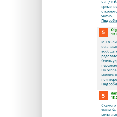
чище и бл
временем
откроются
уютно,...
Подробн
Olg
5
19.
Мы в Соч
останавл
вообще, 
радовало
Очень уд
персонал
Но особен
малоежки
поинтерес
Подробн
dan
5
18.
С самого
замке бы
меня и м