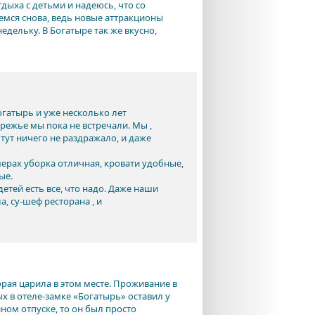
тдыха с детьми и надеюсь, что со
емся снова, ведь новые аттракционы
едельку. В Богатыре так же вкусно,
огатырь и уже несколько лет
режье мы пока не встречали. Мы ,
 тут ничего не раздражало, и даже
мерах уборка отличная, кровати удобные,
ые.
детей есть все, что надо. Даже наши
, су-шеф ресторана , и
ая царила в этом месте. Проживание в
х в отеле-замке «Богатырь» оставил у
ном отпуске, то он был просто