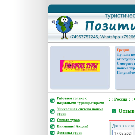
туристиче
туристиче
+74957757245, WhatsApp +7926
+74957757245, WhatsApp +7926
Греция.
Лучшие ц
от ведущих
Смотрите 
поиска тур
Покупайте
Работаем только с
: :
Россия
: :
надежными туроператорами
Уникальная система поиска
Отзыв
туров
Оплата туров
Дата вылета
Внимание! Акции!
Доставка туров