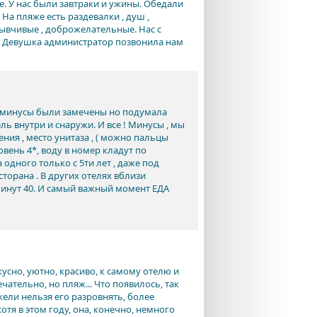
е. У нас были завтраки и ужины. Обедали
 На пляже есть раздевалки , душ ,
зывчивые , доброжелательные. Нас с
р. Девушка администратор позвонила нам
4, минусы были замечены но подумала
ль внутри и снаружи. И все ! Минусы , мы
ния , место унитаза , ( можно пальцы
овень 4*, воду в номер кладут по
одного только с 5ти лет , даже под
торана . В других отелях вблизи
минут 40. И самый важный момент ЕДА
кусно, уютно, красиво, к самому отелю и
чательно, но пляж... Что появилось, так
ужели нельзя его разровнять, более
хотя в этом году, она, конечно, немного