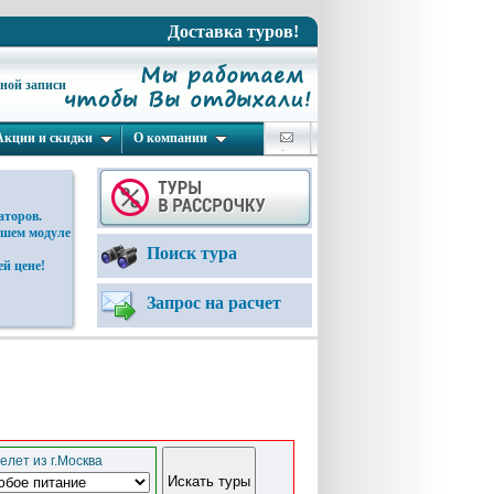
Доставка туров!
ьной записи
Акции и скидки
О компании
аторов.
ашем модуле
Поиск тура
й цене!
Запрос на расчет
елет из г.Москва