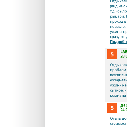
Отдыхали
(вид из 
т.д.) был
рыцари. 
проход в 
повезло, 
ужины пр
сразу же 
Подробн
LA
5
28.
Отдыхали 
проблем 
вежливый
ежедневн
ужин - на
сытное, к
комнаты 
Да
5
24.
Отель до
стоимост