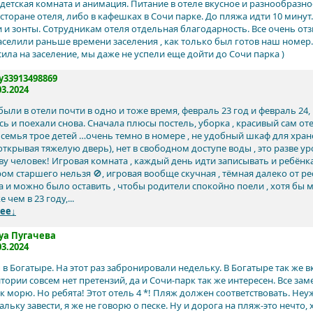
детская комната и анимация. Питание в отеле вкусное и разнообразно
сторане отеля, либо в кафешках в Сочи парке. До пляжа идти 10 минут.
 и зонты. Сотрудникам отеля отдельная благодарность. Все очень от
аселили раньше времени заселения , как только был готов наш номе
сила на заселение, мы даже не успели еще дойти до Сочи парка )
y33913498869
03.2024
 были в отели почти в одно и тоже время, февраль 23 год и февраль 2
ь и поехали снова. Сначала плюсы постель, уборка , красивый сам оте
семья трое детей …очень темно в номере , не удобный шкаф для хране
ткрывая тяжелую дверь), нет в свободном доступе воды , это разве ур
у человек! Игровая комната , каждый день идти записывать и ребёнка 
ом старшего нельзя 🚫, игровая вообще скучная , тёмная далеко от рес
а и можно было оставить , чтобы родители спокойно поели , хотя бы 
 чем в 23 году,...
ее↓
ya Пугачева
03.2024
в Богатыре. На этот раз забронировали недельку. В Богатыре так же в
тории совсем нет претензий, да и Сочи-парк так же интересен. Все заме
 к морю. Но ребята! Этот отель 4 *! Пляж должен соответствовать. Не
льку завести, я же не говорю о песке. Ну и дорога на пляж-это нечто, 