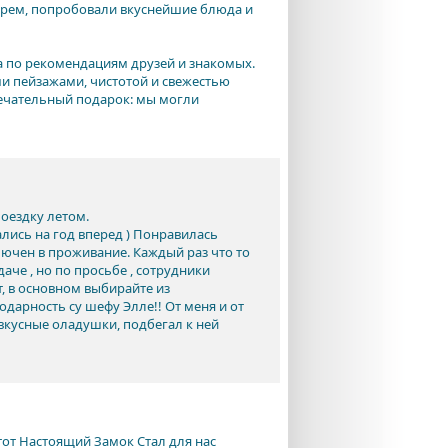
орем, попробовали вкуснейшие блюда и
а по рекомендациям друзей и знакомых.
и пейзажами, чистотой и свежестью
мечательный подарок: мы могли
оездку летом.
ались на год вперед ) Понравилась
лючен в проживание. Каждый раз что то
аче , но по просьбе , сотрудники
т, в основном выбирайте из
дарность су шефу Элле!! От меня и от
вкусные оладушки, подбегал к ней
Этот Настоящий Замок Стал для нас