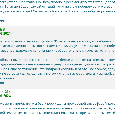
агоустроеннее стала. Но , безусловно, я рекомендую этот отель для о
 у Богатыря будет самый лучший пляж на этом побережье! А мы верн
 уже совсем скоро! Снова мы в Богатыре. На этот раз забронировали н
ее↓
a B
02.2024
и часто бываем семьёй с детьми. Жили в разных местах, но выбрали Б
иваемся именно в нем, когда едем с детьми. Лучше места на этом побе
наверное, довольно капризные и требовательные к качеству услуг , но
.
обные номера, классное постельное белье и полотенца , халаты, в но
 дружелюбный и внимательный, девушки на рецепции тоже прекрасн
ное наше восхищение- это завтраки и ужины в отеле. Все свежее, для 
 не оставались голодными, потому что на нас обратила внимание Элла
овалась,...
ее↓
ik_21k
01.2024
 момента прибытия мы были восхищены прекрасной атмосферой, котор
ло поистине незабываемым опытом, словно погружение в сказку. Отды
оей семьи самые приятные впечатления. Если говорить о нашем семей