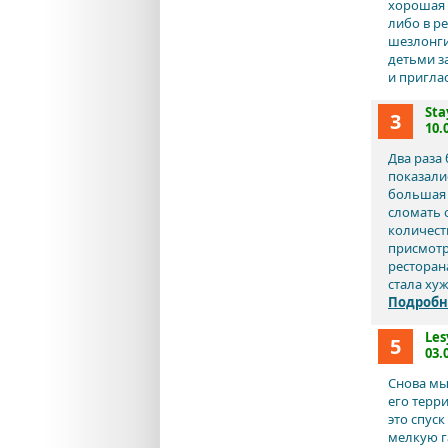
хорошая 
либо в ре
шезлонги
детьми з
и пригла
Sta
3
10.
Два раза
показалис
большая 
сломать о
количеств
присмотр
ресторан
стала хуже
Подробн
Les
5
03.
Снова мы 
его терри
это спуск
мелкую га