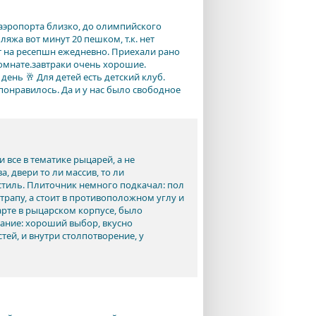
аэропорта близко, до олимпийского
яжа вот минут 20 пешком, т.к. нет
т на ресепшн ежедневно. Приехали рано
комнате.завтраки очень хорошие.
ень 🥂 Для детей есть детский клуб.
понравилось. Да и у нас было свободное
 все в тематике рыцарей, а не
, двери то ли массив, то ли
стиль. Плиточник немного подкачал: пол
 трапу, а стоит в противоположном углу и
арте в рыцарском корпусе, было
тание: хороший выбор, вкусно
тей, и внутри столпотворение, у