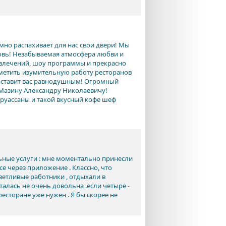
мно распахивает для нас свои двери! Мы
овь! Незабываемая атмосфера любви и
звлечений, шоу программы и прекрасно
тметить изумительную работу ресторанов
 оставит вас равнодушным! Огромный
о Мазину Александру Николаевичу!
круассаны и такой вкусный кофе шеф
ьные услуги : мне моментально принесли
все через приложение . Классно, что
ветливые работники , отдыхали в
алась не очень довольна .если четыре -
ресторане уже нужен . Я бы скорее не