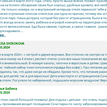
 семьёй в марте этого года. Отель просто выше всяких похвал! Краси
окна на Колесо обозрения также был хорош), удобные кровати, всё не
о. Не только номера, но и внутренний интерьер отеля переносит тебя в
Также огромным плюсом отеля (как раз одна из причин, почему мы ос
Сочи парк. Наша дочурка, которая без ума от аттракционов, была в по
то всегда можно занять ребёнка в игровой комнате на территории отел
осто великолепные. Еда была свежая, горячая, а самое главное - разно
докладывали....
ее↓
RISA SHIROKOVA
03.2024
в марте 2024 г. с сестрой и двумя внуками. Все отлично не смотря на т
на в номер на 4 этаже ( респект отелю: учли все наши пожелания во в
 и внимательный. В номере халаты, тапочки и взрослым и детям. Шам
о. Чайный набор тоже пополнялся (правда без кофе( ). Про питание да
едались так, что даже нигде не обедали. Кроме того, что питание разн
ак для детей, так и для взрослых! Дети в восторге от аттракционов Со
в отеле. Погуляли по набережной, подышали морским воздухом! Вер
рья Бабина
03.2024
стоин самой большой похвалы! Для отдыха с детьми - это очень подх
ь проживания входит посещение Сочи парка по числу забронированных