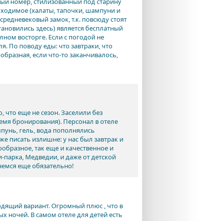
вый номер, стилизованный под старину
обходимое (халаты, тапочки, шампуни и
 средневековый замок, т.к. повсюду стоят
тановились здесь) является бесплатный
лном восторге. Если с погодой не
я. По поводу еды: что завтраки, что
образная, если что-то заканчивалось,
о, что еще не сезон. Заселили без
ремя бронирования). Персонал в отеле
пунь, гель, вода пополнялись
же писать излишне: у нас был завтрак и
ообразное, так еще и качественное и
чи-парка, Медведии, и даже от детской
немся еще обязательно!
одящий вариант. Огромный плюс , что в
 ночей. В самом отеле для детей есть