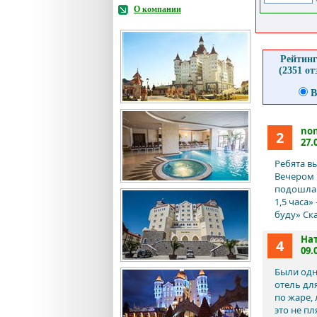
О компании
Рейтинг
(2351 о
В
no
2
27.
Ребята вы
Вечером 
подошла 
1,5 часа»
буду» Ска
На
4
09.
Были одн
отель для
по жаре, 
это не пл