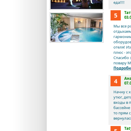
еда!!!!
Тат
5
03.
Мы все р
отдыхаем
гармонии
оборудов
отеля! И
плюс - э
Спасибо 
повару Ми
Подробн
Ан
4
07.
Начну с 
утюг, дет
входы в 
бассейне
то прям с
вернулась
Ta