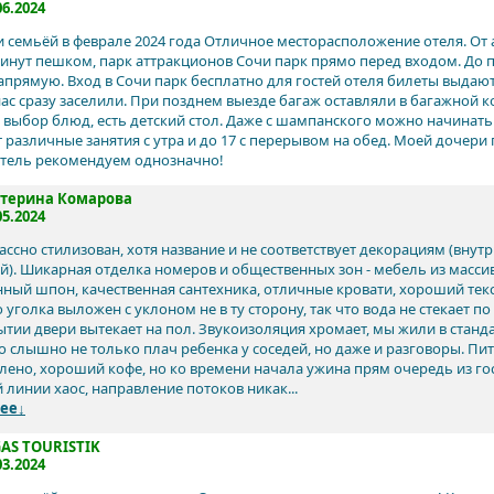
06.2024
 семьёй в феврале 2024 года Отличное месторасположение отеля. От 
минут пешком, парк аттракционов Сочи парк прямо перед входом. До пл
апрямую. Вход в Сочи парк бесплатно для гостей отеля билеты выдаю
нас сразу заселили. При позднем выезде багаж оставляли в багажной 
выбор блюд, есть детский стол. Даже с шампанского можно начинать д
 различные занятия с утра и до 17 с перерывом на обед. Моей дочери 
Отель рекомендуем однозначно!
атерина Комарова
05.2024
ссно стилизован, хотя название и не соответствует декорациям (внутри
й). Шикарная отделка номеров и общественных зон - мебель из массива
нный шпон, качественная сантехника, отличные кровати, хороший тек
уголка выложен с уклоном не в ту сторону, так что вода не стекает по
ытии двери вытекает на пол. Звукоизоляция хромает, мы жили в станд
о слышно не только плач ребенка у соседей, но даже и разговоры. Пи
лено, хороший кофе, но ко времени начала ужина прям очередь из гос
 линии хаос, направление потоков никак...
ее↓
AS TOURISTIK
03.2024