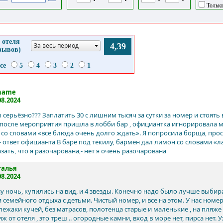
Только
 отеля
За весь период
4,39
тзывов)
се
5
4
3
2
1
name
08.2024
 серьёзно??? Заплатить 30 с лишним тысяч за сутки за номер и стоять 
после мероприятия пришла в лобби бар , официантка игнорировала ме
со словами «все блюда очень долго ждать». Я попросила борща, прост
 - ответ официанта В баре под текилу, бармен дал лимон со словами «
зать, что я разочарована,- нет я очень разочарована
талья
08.2024
у ночь, купились на вид, и 4 звезды. Конечно надо было лучше выбира
 семейного отдыха с детьми. Чистый номер, и все на этом. У нас номер
лежаки кучей, без матрасов, полотенца старые и маленькие , на пляже 
яж от отеля , это треш .. огородные камни, вход в море нет, пирса нет. 