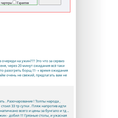
 чартеры
Гарантия
в очереди на ужин??? Это что за сервиз
ня, через 20 минут ожидания всё таки
о разогреть борщ !!!- « время ожидания
лайм очень не свежий, предлагать вам не
ть . Разочарование ! Толпы народа ,
 стоил 33 тр сутки . Пляж напротив идти
напичкано всего и цены за бунгало и тд ..
Ужин - добил !!! Грязные столы, и ужасная