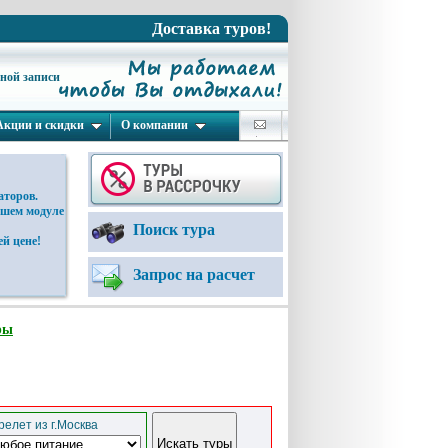
Доставка туров!
ьной записи
Акции и скидки
О компании
аторов.
ашем модуле
Поиск тура
й цене!
Запрос на расчет
ры
елет из г.Москва