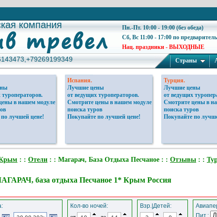
ская компания
ская компания
Пн.-Пт. 10:00 - 19:00 (без обеда)
Сб, Вс 11:00 - 17:00 по предварител
Нац. праздники - ВЫХОДНЫЕ
6143473,+79269199349
6143473,+79269199349
Страны
Испания.
Турция.
ены
Лучшие цены
Лучшие цены
 туроператоров.
от ведущих туроператоров.
от ведущих туропер
цены в нашем модуле
Смотрите цены в нашем модуле
Смотрите цены в н
ов
поиска туров
поиска туров
 по лучшей цене!
Покупайте по лучшей цене!
Покупайте по лучше
Крым
: :
Отели
: : Магарач, База Отдыха Песчаное : :
Отзывы
: :
Ту
АГАРАЧ, база отдыха Песчаное 1* Крым Россия
:
Кол-во ночей:
Взр.|Детей:
Авиапер
Пит.:
от
до