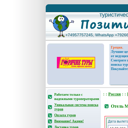
туристиче
туристиче
+74957757245, WhatsApp +7926
+74957757245, WhatsApp +7926
Греция.
Лучшие ц
от ведущих
Смотрите 
поиска тур
Покупайте
: :
Россия
: :
Работаем только с
надежными туроператорами
Уникальная система поиска
Отель М
туров
Оплата туров
Внимание! Акции!
Дата вылета
Доставка туров