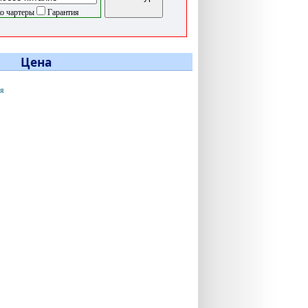
о чартеры
Гарантия
Цена
мя