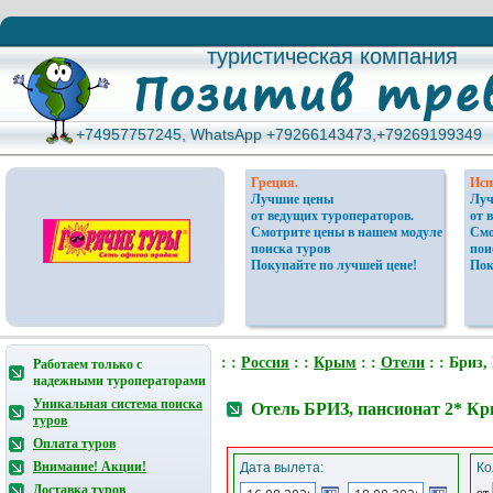
туристическая компания
туристическая компания
+74957757245, WhatsApp +79266143473,+79269199349
+74957757245, WhatsApp +79266143473,+79269199349
Греция.
Исп
Лучшие цены
Луч
от ведущих туроператоров.
от 
Смотрите цены в нашем модуле
Смо
поиска туров
пои
Покупайте по лучшей цене!
Пок
: :
Россия
: :
Крым
: :
Отели
: : Бриз,
Работаем только с
надежными туроператорами
Уникальная система поиска
Отель БРИЗ, пансионат 2* К
туров
Оплата туров
Внимание! Акции!
Дата вылета:
Ко
Доставка туров
от