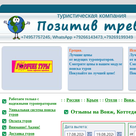
туристическая компания
туристическая компания
+74957757245, WhatsApp +79266143473,+79269199349
+74957757245, WhatsApp +79266143473,+79269199349
Греция.
Исп
Лучшие цены
Луч
от ведущих туроператоров.
от 
Смотрите цены в нашем модуле
Смо
поиска туров
пои
Покупайте по лучшей цене!
Пок
Работаем только с
: :
Россия
: :
Крым
: :
Отели
: :
Вояж,
надежными туроператорами
Уникальная система поиска
Отзывы на Вояж, Коттедж
туров
Оплата туров
Дата вылета:
Кол
Внимание! Акции!
Доставка туров
от