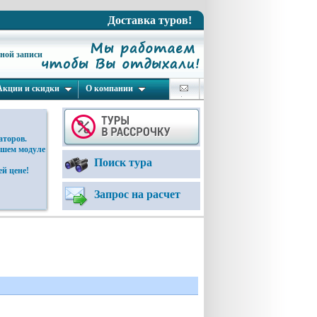
Доставка туров!
ьной записи
Акции и скидки
О компании
аторов.
ашем модуле
Поиск тура
й цене!
Запрос на расчет