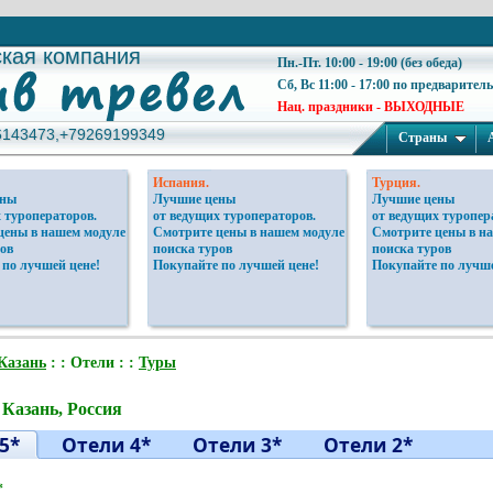
ская компания
ская компания
Пн.-Пт. 10:00 - 19:00 (без обеда)
Сб, Вс 11:00 - 17:00 по предварител
Нац. праздники - ВЫХОДНЫЕ
6143473,+79269199349
6143473,+79269199349
Страны
Испания.
Турция.
ены
Лучшие цены
Лучшие цены
 туроператоров.
от ведущих туроператоров.
от ведущих туропер
цены в нашем модуле
Смотрите цены в нашем модуле
Смотрите цены в н
ов
поиска туров
поиска туров
 по лучшей цене!
Покупайте по лучшей цене!
Покупайте по лучше
Казань
: : Отели : :
Туры
 Казань, Россия
5*
Отели 4*
Отели 3*
Отели 2*
*