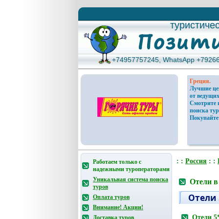
туристиче
туристиче
+74957757245, WhatsApp +7926
+74957757245, WhatsApp +7926
Греция.
Лучшие ц
от ведущих
Смотрите 
поиска тур
Покупайте
: :
Россия
: :
Работаем только с
надежными туроператорами
Уникальная система поиска
Отели в
туров
Отели 
Оплата туров
Внимание! Акции!
Отели 5
Доставка туров