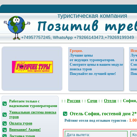
туристическая компания
туристическая компания
+74957757245, WhatsApp +79266143473,+79269199349
+74957757245, WhatsApp +79266143473,+79269199349
Греция.
Исп
Лучшие цены
Луч
от ведущих туроператоров.
от 
Смотрите цены в нашем модуле
Смо
поиска туров
пои
Покупайте по лучшей цене!
Пок
: :
Россия
: :
Сочи
: :
Отели
: : София,
Работаем только с
надежными туроператорами
Уникальная система поиска
Отель София, гостевой дом 2
туров
1.00
Рейтинг отеля под отзывам туристов -
Оплата туров
Внимание! Акции!
Дата вылета:
Ко
Доставка туров