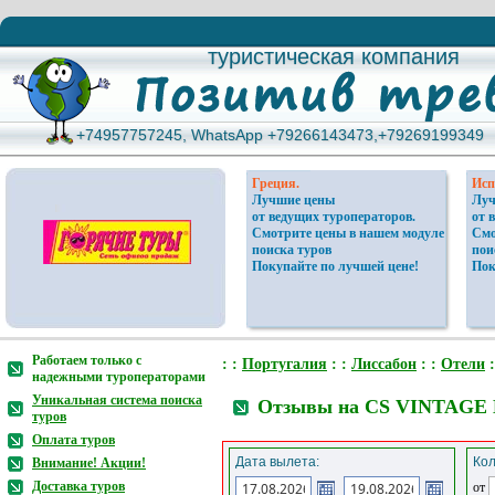
туристическая компания
туристическая компания
+74957757245, WhatsApp +79266143473,+79269199349
+74957757245, WhatsApp +79266143473,+79269199349
Греция.
Исп
Лучшие цены
Луч
от ведущих туроператоров.
от 
Смотрите цены в нашем модуле
Смо
поиска туров
пои
Покупайте по лучшей цене!
Пок
Работаем только с
: :
Португалия
: :
Лиссабон
: :
Отели
:
надежными туроператорами
Уникальная система поиска
Отзывы на CS VINTAGE
туров
Оплата туров
Дата вылета:
Кол
Внимание! Акции!
Доставка туров
от