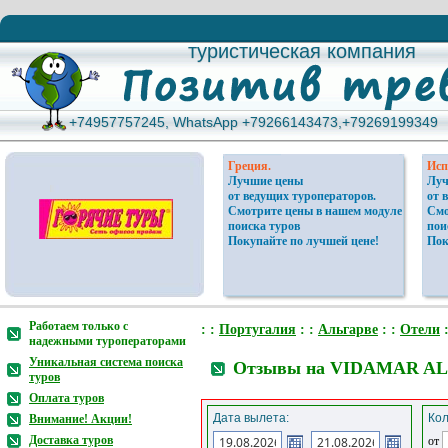
туристическая компания
туристическая компания
+74957757245, WhatsApp +79266143473,+79269199349
+74957757245, WhatsApp +79266143473,+79269199349
Греция.
Исп
Лучшие цены
Луч
от ведущих туроператоров.
от 
Смотрите цены в нашем модуле
Смо
поиска туров
пои
Покупайте по лучшей цене!
Пок
Работаем только с
: :
Португалия
: :
Альгарве
: :
Отели
:
надежными туроператорами
Уникальная система поиска
Отзывы на VIDAMAR AL
туров
Оплата туров
Дата вылета:
Кол
Внимание! Акции!
Доставка туров
от