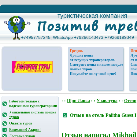
туристическая компания
туристическая компания
+74957757245, WhatsApp +79266143473,+79269199349
+74957757245, WhatsApp +79266143473,+79269199349
Греция.
Исп
Лучшие цены
Луч
от ведущих туроператоров.
от 
Смотрите цены в нашем модуле
Смо
поиска туров
пои
Покупайте по лучшей цене!
Пок
: :
Шри Ланка
: :
Унаватуна
: :
Отели
Работаем только с
надежными туроператорами
Уникальная система поиска
Отзыв на отель Palitha Guest 
туров
Оплата туров
Внимание! Акции!
Отзыв написал
Mikhail
Доставка туров