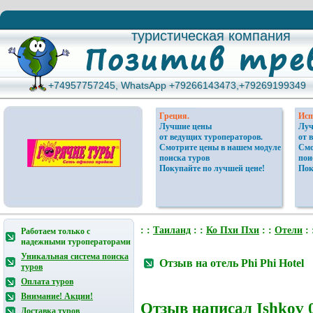
туристическая компания
туристическая компания
+74957757245, WhatsApp +79266143473,+79269199349
+74957757245, WhatsApp +79266143473,+79269199349
Греция.
Исп
Лучшие цены
Луч
от ведущих туроператоров.
от 
Смотрите цены в нашем модуле
Смо
поиска туров
пои
Покупайте по лучшей цене!
Пок
: :
Таиланд
: :
Ко Пхи Пхи
: :
Отели
: 
Работаем только с
надежными туроператорами
Уникальная система поиска
Отзыв на отель Phi Phi Hotel
туров
Оплата туров
Внимание! Акции!
Отзыв написал
Ishkov
0
Доставка туров