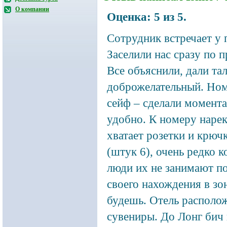
О компании
Оценка:
5
из
5
.
Сотрудник встречает у 
Заселили нас сразу по п
Все объяснили, дали та
доброжелательный. Номе
сейф – сделали момента
удобно. К номеру нарек
хватает розетки и крюч
(штук 6), очень редко к
люди их не занимают по
своего нахождения в зо
будешь. Отель располож
сувениры.
До Лонг бич и