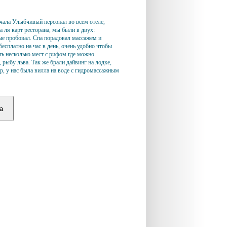
чала
Улыбчивый персонал во всем отеле,
а ля карт ресторана, мы были в двух:
вые пробовал. Спа порадовал массажем и
есплатно на час в день, очень удобно чтобы
сть несколько мест с рифом где можно
, рыбу льва.
Так же брали дайвинг на лодке,
р, у нас была вилла на воде с гидромассажным