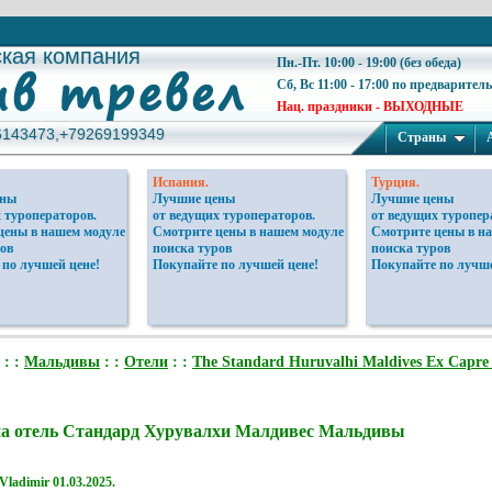
ская компания
ская компания
Пн.-Пт. 10:00 - 19:00 (без обеда)
Сб, Вс 11:00 - 17:00 по предварител
Нац. праздники - ВЫХОДНЫЕ
6143473,+79269199349
6143473,+79269199349
Страны
Испания.
Турция.
ены
Лучшие цены
Лучшие цены
 туроператоров.
от ведущих туроператоров.
от ведущих туропер
цены в нашем модуле
Смотрите цены в нашем модуле
Смотрите цены в н
ов
поиска туров
поиска туров
 по лучшей цене!
Покупайте по лучшей цене!
Покупайте по лучше
: :
Мальдивы
: :
Отели
: :
The Standard Huruvalhi Maldives Ex Capre
а отель Стандард Хурувалхи Малдивес Мальдивы
Vladimir
01.03.2025.