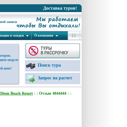
Доставка туров!
ьной записи
Акции и скидки
О компании
аторов.
ашем модуле
Поиск тура
й цене!
Запрос на расчет
 Diem Beach Resort
: : Отзыв 4044444 : :