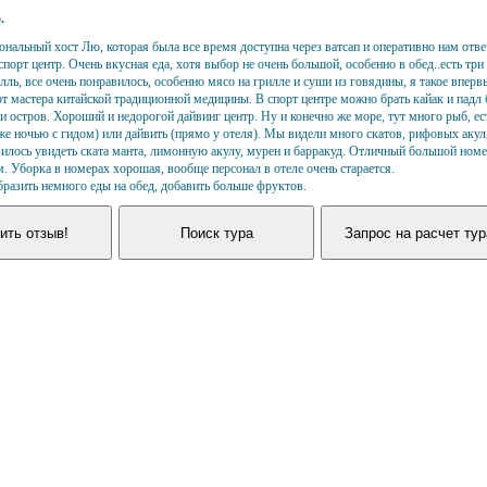
5
.
ональный хост Лю, которая была все время доступна через ватсап и оперативно нам отве
спорт центр. Очень вкусная еда, хотя выбор не очень большой, особенно в обед..есть три 
лль, все очень понравилось, особенно мясо на грилле и суши из говядины, я такое впер
т мастера китайской традиционной медицины. В спорт центре можно брать кайак и падл б
би остров. Хороший и недорогой дайвинг центр. Ну и конечно же море, тут много рыб, е
же ночью с гидом) или дайвить (прямо у отеля). Мы видели много скатов, рифовых акул
илось увидеть ската манта, лимонную акулу, мурен и барракуд. Отличный большой номе
. Уборка в номерах хорошая, вообще персонал в отеле очень старается.
разить немного еды на обед, добавить больше фруктов.