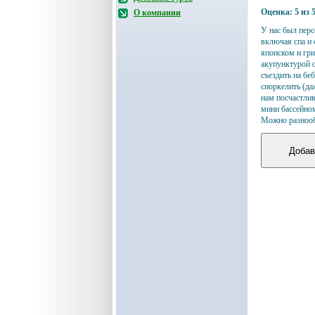
Оценка:
5
из
О компании
У нас был перс
включая спа и 
японском и гри
акупунктурой о
съездить на бе
сноркелить (да
нам посчастлив
мини бассейном
Можно разнооб