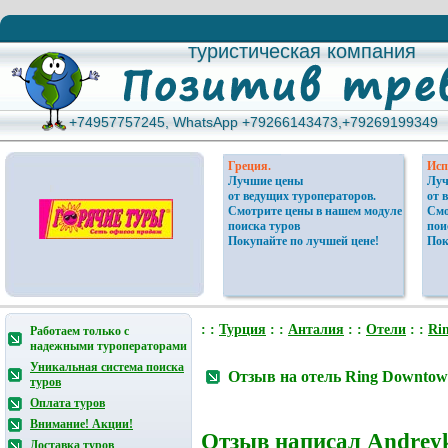
туристическая компания
туристическая компания
+74957757245, WhatsApp +79266143473,+79269199349
+74957757245, WhatsApp +79266143473,+79269199349
Греция.
Исп
Лучшие цены
Луч
от ведущих туроператоров.
от 
Смотрите цены в нашем модуле
Смо
поиска туров
пои
Покупайте по лучшей цене!
Пок
: :
Турция
: :
Анталия
: :
Отели
: :
Ri
Работаем только с
надежными туроператорами
Уникальная система поиска
Отзыв на отель Ring Downtown
туров
Оплата туров
Внимание! Акции!
Отзыв написал
Andrey
Доставка туров