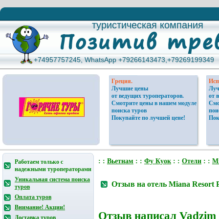
туристическая компания
туристическая компания
+74957757245, WhatsApp +79266143473,+79269199349
+74957757245, WhatsApp +79266143473,+79269199349
Греция.
Исп
Лучшие цены
Луч
от ведущих туроператоров.
от 
Смотрите цены в нашем модуле
Смо
поиска туров
пои
Покупайте по лучшей цене!
Пок
: :
Вьетнам
: :
Фу Куок
: :
Отели
: :
Mi
Работаем только с
надежными туроператорами
Уникальная система поиска
Отзыв на отель Miana Resort 
туров
Оплата туров
Внимание! Акции!
Отзыв написал
Vadzim
Доставка туров