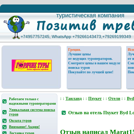
туристическая компания
туристическая компания
+74957757245, WhatsApp +79266143473,+79269199349
+74957757245, WhatsApp +79266143473,+79269199349
Греция.
Исп
Лучшие цены
Луч
от ведущих туроператоров.
от 
Смотрите цены в нашем модуле
Смо
поиска туров
пои
Покупайте по лучшей цене!
Пок
: :
Таиланд
: :
Пхукет
: :
Отели
: :
Byd
Работаем только с
надежными туроператорами
Уникальная система поиска
Отзыв на отель Пхукет Byd Lof
туров
Оплата туров
Внимание! Акции!
Отзыв написал
Marat1
Доставка туров