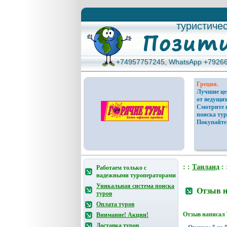
туристиче
туристиче
+74957757245, WhatsApp +7926
+74957757245, WhatsApp +7926
Греция.
Лучшие ц
от ведущих
Смотрите 
поиска тур
Покупайте
: :
Таиланд
: 
Работаем только с
надежными туроператорами
Уникальная система поиска
Отзыв н
туров
Оплата туров
Отзыв написал
Внимание! Акции!
Доставка туров