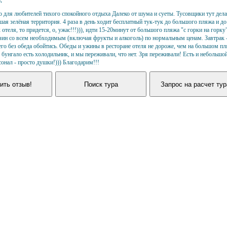
5
.
о для любителей тихого спокойного отдыха
Далеко от шума и суеты. Тусовщики тут дел
ая зелёная территория. 4 раза в день ходит бесплатный тук-тук до большого пляжа и до
отеля, то придется, о, ужас!!!))), идти 15-20минут от большого пляжа "с горки на горку"
ин со всем необходимым (включая фрукты и алкоголь) по нормальным ценам. Завтрак -
го без обеда обойтись. Обеды и ужины в ресторане отеля не дороже, чем на большом п
в бунгало есть холодильник, и мы переживали, что нет. Зря переживали! Есть и небольшо
онал - просто душки!))) Благодарим!!!