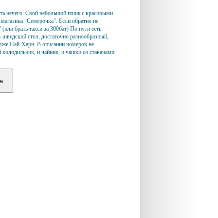
ать нечего. Свой небольшой пляж с красивыми
 магазина "Семёрочка". Если обратно не
 (или брать такси за 300бат) По пути есть
 шведский стол, достаточно разнообразный,
ляже Най-Харн. В описании номеров не
й холодильник, и чайник, и чашки со стаканами