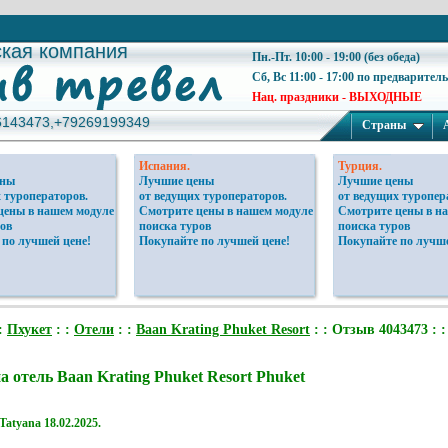
ская компания
ская компания
Пн.-Пт. 10:00 - 19:00 (без обеда)
Сб, Вс 11:00 - 17:00 по предварител
Нац. праздники - ВЫХОДНЫЕ
6143473,+79269199349
6143473,+79269199349
Страны
Испания.
Турция.
ены
Лучшие цены
Лучшие цены
 туроператоров.
от ведущих туроператоров.
от ведущих туропер
цены в нашем модуле
Смотрите цены в нашем модуле
Смотрите цены в н
ов
поиска туров
поиска туров
 по лучшей цене!
Покупайте по лучшей цене!
Покупайте по лучше
:
Пхукет
: :
Отели
: :
Baan Krating Phuket Resort
: : Отзыв 4043473 : 
а отель Baan Krating Phuket Resort Phuket
Tatyana
18.02.2025.