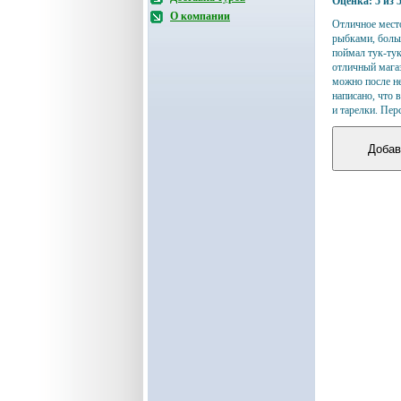
Оценка:
5
из
О компании
Отличное мест
рыбками, больш
поймал тук-тук 
отличный магаз
можно после не
написано, что 
и тарелки.
Перс