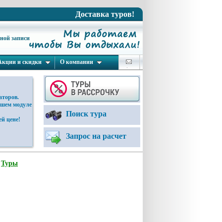
Доставка туров!
ьной записи
Акции и скидки
О компании
аторов.
ашем модуле
Поиск тура
й цене!
Запрос на расчет
:
Туры