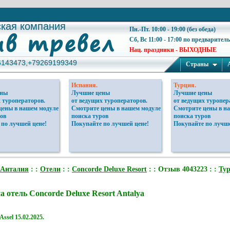
ская компания
ская компания
Пн.-Пт. 10:00 - 19:00 (без обеда)
Сб, Вс 11:00 - 17:00 по предварител
Нац. праздники - ВЫХОДНЫЕ
6143473,+79269199349
6143473,+79269199349
Страны
Испания.
Турция.
ены
Лучшие цены
Лучшие цены
 туроператоров.
от ведущих туроператоров.
от ведущих туропер
цены в нашем модуле
Смотрите цены в нашем модуле
Смотрите цены в н
ов
поиска туров
поиска туров
 по лучшей цене!
Покупайте по лучшей цене!
Покупайте по лучше
Анталия
: :
Отели
: :
Concorde Deluxe Resort
: : Отзыв 4043223 : :
Ту
а отель Concorde Deluxe Resort Antalya
Assel
15.02.2025.