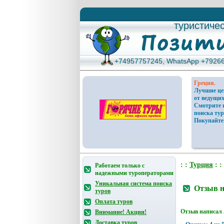
туристиче
туристиче
+74957757245, WhatsApp +7926
+74957757245, WhatsApp +7926
Греция.
Лучшие ц
от ведущих
Смотрите 
поиска тур
Покупайте
: :
Турция
: :
Работаем только с
надежными туроператорами
Уникальная система поиска
Отзыв н
туров
Оплата туров
Отзыв написал
Внимание! Акции!
Доставка туров