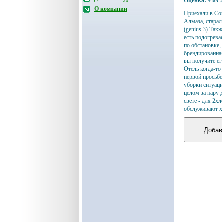
Оценка:
4
из
О компании
Приехали в Con
Алмаза, старал
(genius 3) Так
есть подогрева
по обстановке,
брендированная
вы получите ег
Отель когда-то
первой просьбе
уборки ситуаци
целом за пару 
свете - для 2х
обслуживают 