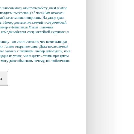
 плюсов могу отметить работу guest relation
позднем выселении (+3 часа) нам отказали
ский халат можно попросить. На улице даже
 зал Номер достаточно свежий и современный
ример зубная паста Marvis, пляжная
ш чемодан обклеят спец наклейкой «хрупкое» и
тышку - но стоит отметить что поменяли при
ли только открытые окна! Даже после личной
же самое и с питанием, выбор небольшой, но в
щадка на улице, мини диско - танцы при ярком
 не могу даже объяснить почему, но любимчиков