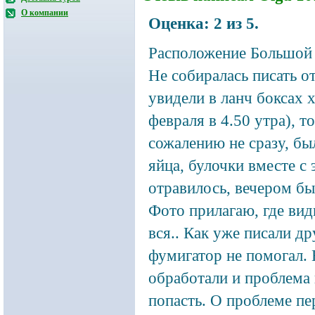
О компании
Оценка:
2
из
5
.
Расположение
Большой б
Не собиралась писать о
увидели в ланч боксах х
февраля в 4.50 утра), т
сожалению не сразу, бы
яйца, булочки вместе с
отравилось, вечером был
Фото прилагаю, где видн
вся.. Как уже писали др
фумигатор не помогал. 
обработали и проблема 
попасть. О проблеме пер