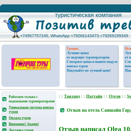
туристическая компания
туристическая компания
+74957757245, WhatsApp +79266143473,+79269199349
+74957757245, WhatsApp +79266143473,+79269199349
Греция.
Исп
Лучшие цены
Луч
от ведущих туроператоров.
от 
Смотрите цены в нашем модуле
Смо
поиска туров
пои
Покупайте по лучшей цене!
Пок
: :
Таиланд
: :
Паттайя
: :
Отели
: :
Su
Работаем только с
надежными туроператорами
Уникальная система поиска
Отзыв на отель Саншайн Гар
туров
Оплата туров
Внимание! Акции!
Отзыв написал
Olga
10.
Доставка туров