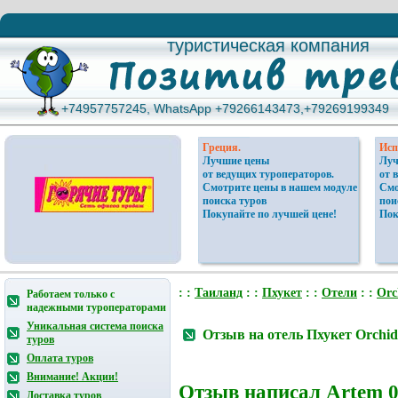
туристическая компания
туристическая компания
+74957757245, WhatsApp +79266143473,+79269199349
+74957757245, WhatsApp +79266143473,+79269199349
Греция.
Исп
Лучшие цены
Луч
от ведущих туроператоров.
от 
Смотрите цены в нашем модуле
Смо
поиска туров
пои
Покупайте по лучшей цене!
Пок
: :
Таиланд
: :
Пхукет
: :
Отели
: :
Orc
Работаем только с
надежными туроператорами
Уникальная система поиска
Отзыв на отель Пхукет Orchidi
туров
Оплата туров
Внимание! Акции!
Отзыв написал
Artem
0
Доставка туров