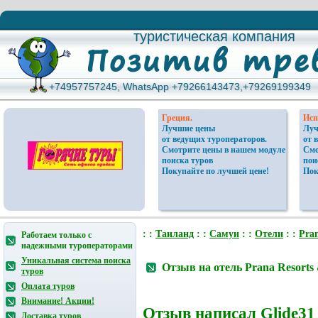
туристическая компания
туристическая компания
+74957757245, WhatsApp +79266143473,+79269199349
+74957757245, WhatsApp +79266143473,+79269199349
Греция.
Исп
Лучшие цены
Луч
от ведущих туроператоров.
от 
Смотрите цены в нашем модуле
Смо
поиска туров
пои
Покупайте по лучшей цене!
Пок
: :
Таиланд
: :
Самуи
: :
Отели
: :
Pran
Работаем только с
надежными туроператорами
Уникальная система поиска
Отзыв на отель Prana Resorts
туров
Оплата туров
Внимание! Акции!
Отзыв написал
Glide31
Доставка туров