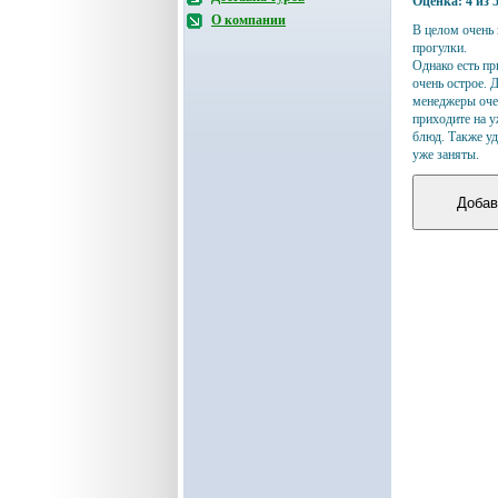
Оценка:
4
из
О компании
В целом очень 
прогулки.
Однако есть пр
очень острое. 
менеджеры очен
приходите на у
блюд. Также уд
уже заняты.