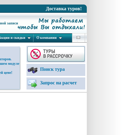
Доставка туров!
ьной записи
Акции и скидки
О компании
аторов.
ашем модуле
Поиск тура
й цене!
Запрос на расчет