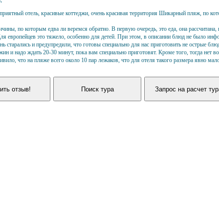
5
.
приятный отель, красивые коттеджи, очень красивая территория
Шикарный пляж, по кот
ичины, по которым едва ли веремся обратно. В первую очередь, это еда, она рассчитана,
Для европейцев это тяжело, особенно для детей. При этом, в описании блюд не было инф
ь старались и предупредили, что готовы специально для нас приготовить не острые блюд
жин и надо ждать 20-30 минут, пока вам специально приготовят. Кроме того, тогда нет 
ивило, что на пляже всего около 10 пар лежаков, что для отеля такого размера явно мало