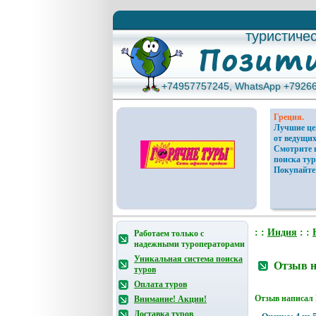
туристиче
туристиче
+74957757245, WhatsApp +7926
+74957757245, WhatsApp +7926
Греция.
Лучшие ц
от ведущих
Смотрите 
поиска тур
Покупайте
: :
Индия
: :
Работаем только с
надежными туроператорами
Уникальная система поиска
Отзыв н
туров
Оплата туров
Отзыв написал
Внимание! Акции!
Доставка туров