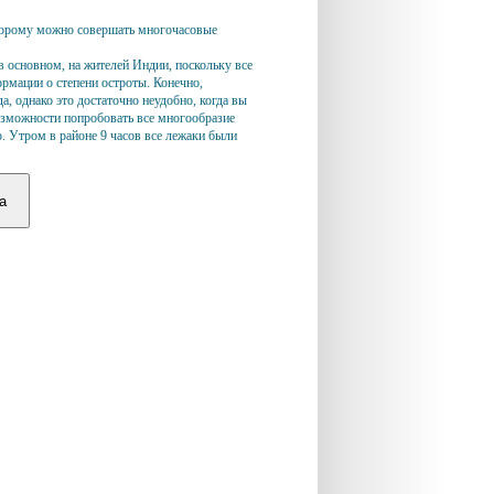
орому можно совершать многочасовые
 в основном, на жителей Индии, поскольку все
ормации о степени остроты. Конечно,
а, однако это достаточно неудобно, когда вы
возможности попробовать все многообразие
.
Утром в районе 9 часов все лежаки были