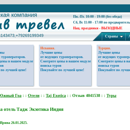
ская компания
ская компания
Пн.-Пт. 10:00 - 19:00 (без обеда)
Сб, Вс 11:00 - 17:00 по предварител
Нац. праздники - ВЫХОДНЫЕ
6143473,+79269199349
6143473,+79269199349
Страны
Испания.
Турция.
ены
Лучшие цены
Лучшие цены
 туроператоров.
от ведущих туроператоров.
от ведущих туропер
цены в нашем модуле
Смотрите цены в нашем модуле
Смотрите цены в н
ов
поиска туров
поиска туров
 по лучшей цене!
Покупайте по лучшей цене!
Покупайте по лучше
Южный Гоа
: :
Отели
: :
Taj Exotica
: : Отзыв 4041538 : :
Туры
а отель Тадж Экзотика Индия
Ирина
26.01.2025.