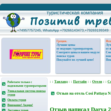
туристическая компания
туристическая компания
+74957757245, WhatsApp +79266143473,+79269199349
+74957757245, WhatsApp +79266143473,+79269199349
Греция.
Исп
Лучшие цены
Луч
от ведущих туроператоров.
от 
Смотрите цены в нашем модуле
Смо
поиска туров
пои
Покупайте по лучшей цене!
Пок
: :
Таиланд
: :
Паттайя
: :
Отели
: :
Co
Работаем только с
надежными туроператорами
Уникальная система поиска
Отзыв на отель Cosi Pattaya N
туров
Оплата туров
Внимание! Акции!
Отзыв написал
Darya
2
Доставка туров